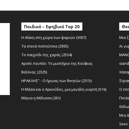
Παιδικό – Εφηβικό Top 20
Θεα
Η Αλίκη στη χώρα των ψαριών (3007)
Μια ζ
Τα στενά παπούτσια (2935)
Αι γυ
Το παιχνίδι της χαράς (2534)
MANOL
Αρσέν Λουπέν: Το μυστήριο της Κούφιας
stand
Βελόνας (2325)
Χάσαμ
ΗΡΑΚΛΗΣ" - Ο ήρωας των θνητών (2315)
Στρακ
Η Μάσα και ο Αρκούδος, μια μεγάλη γιορτή (516)
Ο επι
Μάγια η Μέλισσα (261)
Πετάε
Θέλω 
Μια ά
Sexy 