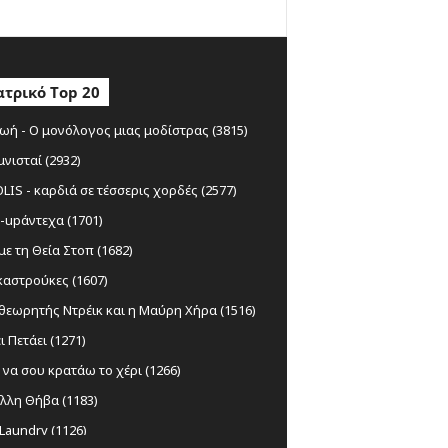
τρικό Top 20
ωή - Ο μονόλογος μιας μοδίστρας (3815)
μνισταί (2932)
IS - καρδιά σε τέσσερις χορδές (2577)
-upάντεχα (1701)
ε τη Θεία Στοπ (1682)
αστρούκες (1607)
θεωρητής Ντρέικ και η Μαύρη Χήρα (1516)
ι Πετάει (1271)
να σου κρατάω το χέρι (1266)
λλη Θήβα (1183)
Laundry (1126)