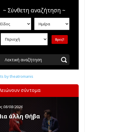
~ Σύνθετη αναζήτηση ~
Λεκτική αναζήτηση
s by theatromanis
λειώνουν σύντομα
ς 08/08/2026
ια άλλη Θήβα