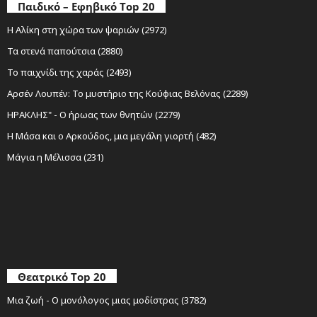
Παιδικό – Εφηβικό Top 20
Η Αλίκη στη χώρα των ψαριών (2972)
Τα στενά παπούτσια (2880)
Το παιχνίδι της χαράς (2493)
Αρσέν Λουπέν: Το μυστήριο της Κούφιας Βελόνας (2289)
ΗΡΑΚΛΗΣ" - Ο ήρωας των θνητών (2279)
Η Μάσα και ο Αρκούδος, μια μεγάλη γιορτή (482)
Μάγια η Μέλισσα (231)
Θεατρικό Top 20
Μια ζωή - Ο μονόλογος μιας μοδίστρας (3782)