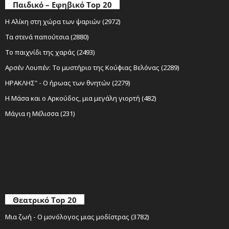
Παιδικό – Εφηβικό Top 20
Η Αλίκη στη χώρα των ψαριών (2972)
Τα στενά παπούτσια (2880)
Το παιχνίδι της χαράς (2493)
Αρσέν Λουπέν: Το μυστήριο της Κούφιας Βελόνας (2289)
ΗΡΑΚΛΗΣ" - Ο ήρωας των θνητών (2279)
Η Μάσα και ο Αρκούδος, μια μεγάλη γιορτή (482)
Μάγια η Μέλισσα (231)
Θεατρικό Top 20
Μια ζωή - Ο μονόλογος μιας μοδίστρας (3782)