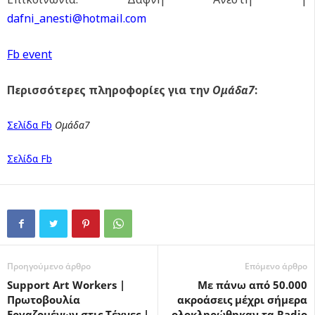
dafni
_
anesti
@
hotmail
.
com
Fb
event
Περισσότερες πληροφορίες για την
Ομάδα7
:
Σελίδα
Fb
O
μάδα7
Σελίδα
Fb
Προηγούμενο άρθρο
Επόμενο άρθρο
Support Art Workers |
Mε πάνω από 50.000
Πρωτοβουλία
ακροάσεις μέχρι σήμερα
Εργαζομένων στις Τέχνες |
ολοκληρώθηκαν τα Radio