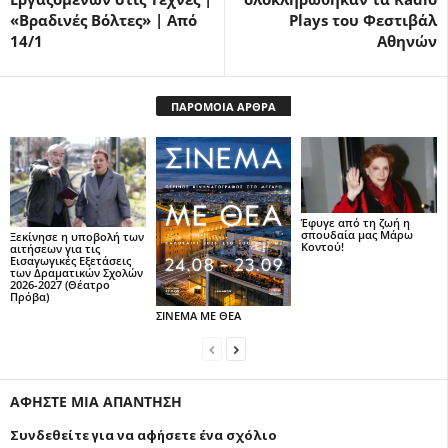
«Βραδινές Βόλτες» | Από
Plays του Φεστιβάλ
14/1
Αθηνών
ΠΑΡΟΜΟΙΑ ΑΡΘΡΑ
Έφυγε από τη ζωή η
σπουδαία μας Μάρω
Ξεκίνησε η υποβολή των
Κοντού!
αιτήσεων για τις
Εισαγωγικές Εξετάσεις
των Δραματικών Σχολών
2026-2027 (Θέατρο
Πρόβα)
ΣΙΝΕΜΑ ΜΕ ΘΕΑ
ΑΦΗΣΤΕ ΜΙΑ ΑΠΑΝΤΗΣΗ
Συνδεθείτε για να αφήσετε ένα σχόλιο