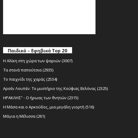
Παιδικό – Εφηβικό Top 20
Η Αλίκη στη χώρα των ψαριών (3007)
Τα στενά παπούτσια (2935)
Το παιχνίδι της χαράς (2534)
Αρσέν Λουπέν: Το μυστήριο της Κούφιας Βελόνας (2325)
ΗΡΑΚΛΗΣ" - Ο ήρωας των θνητών (2315)
Η Μάσα και ο Αρκούδος, μια μεγάλη γιορτή (516)
Μάγια η Μέλισσα (261)