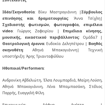
Ιδέα/Σκηνοθεσία
: Βίκυ Μαστρογιάννη |
Σύμβουλος
επινόησης και δραματουργίας
: Άννα Τσίχλη|
Σχεδιαστής φωτισμών, φωτογραφία, επιμέλεια
video
: Γιώργος Ζαφειρίου |
Επιμέλεια κίνησης,
μουσικής, εικαστικού περιβάλλοντος
: Ομάδα7 |
Θεατρολογική έρευνα
: Ευδοκία Δεληπέτρου |
Βοηθός
σκηνοθέτη
: Αθηνά Μπακογιάννη| Τεχνική
υποστήριξη: Άρης Τριανταφύλλου
Ηθοποιοί/Performers
:
Ανδρονίκη Αβδελιώτη, Έλσα Λουμπαρδιά, Μαίρη Λούση,
Αθηνά Μπακογιάννη, Λένα Μπαμπασάκη, Στέλιος
Παρρής, Ευαγγελή Φίλη.
Επικοινωνία: Δάφνη Ανέστη |