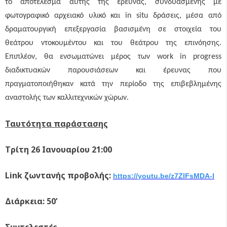
το αποτέλεσμα αυτής της έρευνας, συνδυασμένης με
φωτογραφικό αρχειακό υλικό και in situ δράσεις, μέσα από
δραματουργική επεξεργασία βασισμένη σε στοιχεία του
θεάτρου ντοκουμέντου και του θεάτρου της επινόησης.
Επιπλέον, θα ενσωματώνει μέρος των work in progress
διαδικτυακών παρουσιάσεων και έρευνας που
πραγματοποιήθηκαν κατά την περίοδο της επιβεβλημένης
αναστολής των καλλιτεχνικών χώρων.
Ταυτότητα παράστασης
T
ρίτη 2
6
Ιανουαρίου 21:00
Link
ζωντανής προβολής:
https
://
youtu
.
be
/
z
7
ZlFsMDA
-
I
Διάρκεια: 50’
Συντελεστές