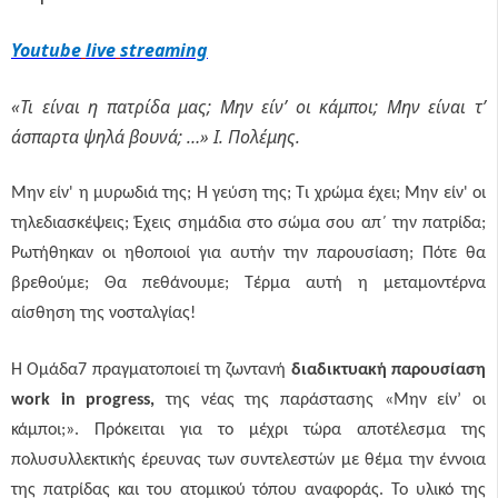
Youtube
live
streaming
«Τι είναι η πατρίδα μας; Μην είν’ οι κάμποι; Μην είναι τ’
άσπαρτα ψηλά βουνά; …» Ι. Πολέμης.
Μην είν' η μυρωδιά της; Η γεύση της; Τι χρώμα έχει; Μην είν' οι
τηλεδιασκέψεις; Έχεις σημάδια στο σώμα σου απ΄ την πατρίδα;
Ρωτήθηκαν οι ηθοποιοί για αυτήν την παρουσίαση; Πότε θα
βρεθούμε; Θα πεθάνουμε; Τέρμα αυτή η μεταμοντέρνα
αίσθηση της νοσταλγίας!
H Ομάδα7 πραγματοποιεί τη ζωντανή
διαδικτυακή παρουσίαση
work in progress,
της νέας της παράστασης «Μην είν’ οι
κάμποι;». Πρόκειται για το μέχρι τώρα αποτέλεσμα της
πολυσυλλεκτικής έρευνας των συντελεστών με θέμα την έννοια
της πατρίδας και του ατομικού τόπου αναφοράς. Το υλικό της