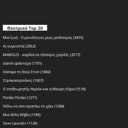
Θεατρικό Top 20
Μια ζωή - Ο μονόλογος μιας μοδίστρας (3815)
Αι γυμνισταί (2932)
MANOLIS - καρδιά σε τέσσερις χορδές (2577)
stand-upάντεχα (1701)
Χάσαμε τη Θεία Στοπ (1682)
Στρακαστρούκες (1607)
Ο επιθεωρητής Ντρέικ και η Μαύρη Χήρα (1516)
Πετάει Πετάει (1271)
Θέλω να σου κρατάω το χέρι (1266)
Μια άλλη Θήβα (1183)
Sexy Laundry (1126)