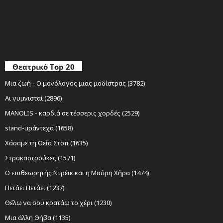
Θεατρικό Top 20
Μια ζωή - Ο μονόλογος μιας μοδίστρας (3782)
Αι γυμνισταί (2896)
MANOLIS - καρδιά σε τέσσερις χορδές (2529)
stand-upάντεχα (1658)
Χάσαμε τη Θεία Στοπ (1635)
Στρακαστρούκες (1571)
Ο επιθεωρητής Ντρέικ και η Μαύρη Χήρα (1474)
Πετάει Πετάει (1237)
Θέλω να σου κρατάω το χέρι (1230)
Μια άλλη Θήβα (1135)