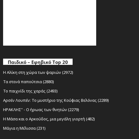
Παιδικό – Εφηβικό Top 20
Η Αλίκη στη χώρα των ψαριών (2972)
Τα στενά παπούτσια (2880)
Το παιχνίδι της χαράς (2493)
Αρσέν Λουπέν: Το μυστήριο της Κούφιας Βελόνας (2289)
ΗΡΑΚΛΗΣ" - Ο ήρωας των θνητών (2279)
Η Μάσα και ο Αρκούδος, μια μεγάλη γιορτή (482)
Μάγια η Μέλισσα (231)