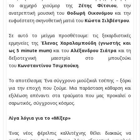
το αιχμηρό χιούμορ της
Ζέτης Φίτσιου
, την
ανατρεπτική μουσική του
Θοδωρή Οικονόμου
και την
ευφυέστατη σκηνοθετική ματιά του
Κώστα Σιλβέστρου
.
Σε αυτό το μείγμα προσθέτουμε: τις ξεκαρδιστικές
ερμηνείες της
Έλενας Χαραλαμπούδη (γνωστής και
ως 5 minute mum)
και του
Αλέξανδρου Σιάτρα
και τη
δεξιοτεχνική μαεστρία στο μπουζούκι
του
Κωνσταντίνου Τσιμπούκη
.
Το αποτέλεσμα; Ένα σύγχρονο μιούζικαλ τσέπης – ξόρκι
για την εποχή που ζούμε. Μια παράσταση κάθαρση και
εξιλέωση απέναντι στα τραύματα που μας προκαλεί ο
σαρωτικός, σύγχρονος κόσμος.
Λίγα λόγια για το «Μίξερ»
Ένας νέος φέρελπις καλλιτέχνης θέλει διακαώς να