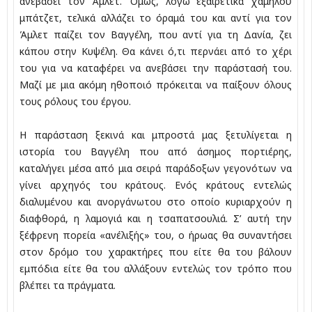
ανεβάσει τον Άμλετ. Όμως, λόγω εξαιρετικά χαμηλού
μπάτζετ, τελικά αλλάζει το όραμά του και αντί για τον
Άμλετ παίζει τον Βαγγέλη, που αντί για τη Δανία, ζει
κάπου στην Κυψέλη. Θα κάνει ό,τι περνάει από το χέρι
του για να καταφέρει να ανεβάσει την παράστασή του.
Μαζί με μια ακόμη ηθοποιό πρόκειται να παίξουν όλους
τους ρόλους του έργου.
Η παράσταση ξεκινά και μπροστά μας ξετυλίγεται η
ιστορία του Βαγγέλη που από άσημος πορτιέρης,
καταλήγει μέσα από μια σειρά παράδοξων γεγονότων να
γίνει αρχηγός του κράτους. Ενός κράτους εντελώς
διαλυμένου και ανοργάνωτου στο οποίο κυριαρχούν η
διαφθορά, η λαμογιά και η τσαπατσουλιά. Σ’ αυτή την
ξέφρενη πορεία «ανέλιξής» του, ο ήρωας θα συναντήσει
στον δρόμο του χαρακτήρες που είτε θα του βάλουν
εμπόδια είτε θα του αλλάξουν εντελώς τον τρόπο που
βλέπει τα πράγματα.