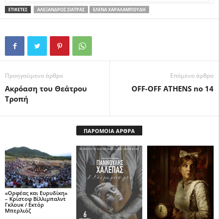
ΕΤΙΚΕΤΕΣ
ΑΛΈΞΑΝΔΡΟΣ ΣΙΆΤΡΑΣ
ΈΛΕΝΑ ΧΑΡΑΛΑΜΠΟΎΔΗ
Προηγούμενο άρθρο
Επόμενο άρθρο
Ακρόαση του Θεάτρου
OFF-OFF ATHENS no 14
Τροπή
ΠΑΡΟΜΟΙΑ ΑΡΘΡΑ
«Ορφέας και Ευρυδίκη»
– Κρίστοφ Βίλλιμπαλντ
Γκλουκ / Εκτόρ
Μπερλιόζ