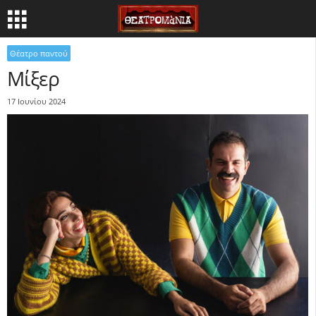
Θέατρο παντού
Μίξερ
17 Ιουνίου 2024