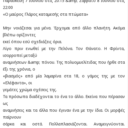
Παρασκευή 7 Ιουνίου στις 20:15 &amp; Σάββατο 8 Ιουνίου στις
22:00
«Ο μαύρος Γλάρος καταμεσής στα πτώματα»
Μην νοιάζεσαι για μένα. Έρχομαι από άλλο πλανήτη. Ακόμα
βλέπω ορίζοντες
εκεί όπου εσύ σχεδιάζεις όρια.
Λίγο πριν ενωθεί με την Πελόνα. Τον Θάνατο. Η Φρίντα,
ισορροπεί μεταξύ
αναμνήσεων &amp; πόνου. Της πολυομυελίτιδας που ήρθε στα
έξι της χρόνια, ο
«βιασμός» από μία λαμαρίνα στα 18, ο γάμος της με τον
«Ελέφαντα», οι
γεμάτες χρώμα σχέσεις της.
Τα πρόσωπα διαδέχονται το ένα το άλλο. Εκείνα που πέρασαν
ως
αναμνήσεις και τα άλλα που έγιναν ένα με την ίδια. Οι μορφές
παίρνουν
σάρκα και οστά. Πολλαπλασιάζονται. Αναμειγνύονται.