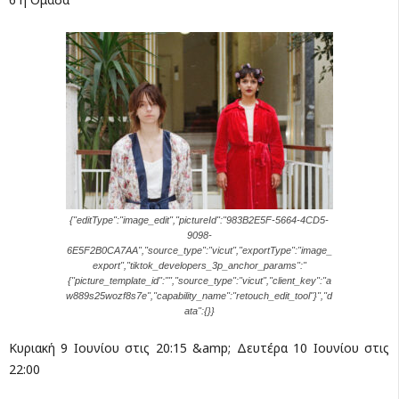
{"editType":"image_edit","pictureId":"983B2E5F-5664-4CD5-
9098-
6E5F2B0CA7AA","source_type":"vicut","exportType":"image_
export","tiktok_developers_3p_anchor_params":"
{"picture_template_id":"","source_type":"vicut","client_key":"a
w889s25wozf8s7e","capability_name":"retouch_edit_tool"}","d
ata":{}}
Κυριακή 9 Ιουνίου στις 20:15 &amp; Δευτέρα 10 Ιουνίου στις
22:00