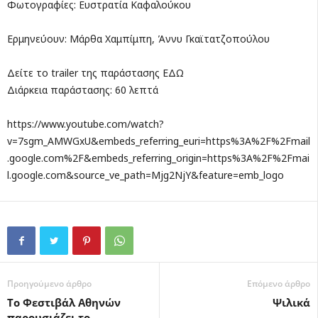
Φωτογραφίες: Ευστρατία Καφαλούκου
Ερμηνεύουν: Μάρθα Χαμπίμπη, Άννυ Γκαϊτατζοπούλου
Δείτε το trailer της παράστασης ΕΔΩ
Διάρκεια παράστασης: 60 λεπτά
https://www.youtube.com/watch?
v=7sgm_AMWGxU&embeds_referring_euri=https%3A%2F%2Fmail
.google.com%2F&embeds_referring_origin=https%3A%2F%2Fmai
l.google.com&source_ve_path=Mjg2NjY&feature=emb_logo
Προηγούμενο άρθρο
Επόμενο άρθρο
Το Φεστιβάλ Αθηνών
Ψιλικά
παρουσιάζει το