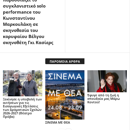
συγκλονιστικό solo
performance του
Κωνσταντίνου
Μαρκουλάκη σε
σκηνοθεσία του
κορυφαίου Βέλγου
σκηνοθέτη Γκι Κασίερς
ΠΑΡΟΜΟΙΑ ΑΡΘΡΑ
Έφυγε από τη ζωή η
σπουδαία μας Μάρω
Ξεκίνησε η υποβολή των
Κοντού!
αιτήσεων για τις
Εισαγωγικές Εξετάσεις
των Δραματικών Σχολών
2026-2027 (Θέατρο
Πρόβα)
ΣΙΝΕΜΑ ΜΕ ΘΕΑ