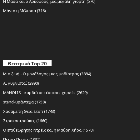
Η Μάσα και ο Αρκούδος, μια μεγάλη γιορτή (570)
Μάγια η Μέλισσα (316)
Θεατρικό Top 20
Μια ζωή - Ο μονόλογος μιας μοδίστρας (3884)
Αι γυμνισταί (2990)
MANOLIS - καρδιά σε τέσσερις χορδές (2629)
stand-upάντεχα (1758)
Χάσαμε τη Θεία Στοπ (1743)
Στρακαστρούκες (1660)
Ο επιθεωρητής Ντρέικ και η Μαύρη Χήρα (1578)
Πετάει Πετάει (1332)