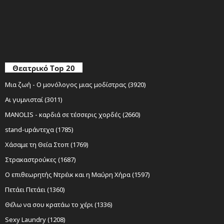
Θεατρικό Top 20
Μια ζωή - Ο μονόλογος μιας μοδίστρας (3920)
Αι γυμνισταί (3011)
MANOLIS - καρδιά σε τέσσερις χορδές (2660)
stand-upάντεχα (1785)
Χάσαμε τη Θεία Στοπ (1769)
Στρακαστρούκες (1687)
Ο επιθεωρητής Ντρέικ και η Μαύρη Χήρα (1597)
Πετάει Πετάει (1360)
Θέλω να σου κρατάω το χέρι (1336)
Sexy Laundry (1208)