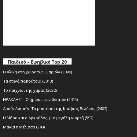
Παιδικό – Εφηβικό Top 20
Η Αλίκη στη χώρα των ψαριών (3096)
Τα στενά παπούτσια (3013)
Το παιχνίδι της χαράς (2632)
ΗΡΑΚΛΗΣ" - Ο ήρωας των θνητών (2415)
Αρσέν Λουπέν: Το μυστήριο της Κούφιας Βελόνας (2402)
Η Μάσα και ο Αρκούδος, μια μεγάλη γιορτή (597)
Μάγια η Μέλισσα (340)