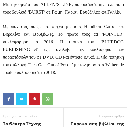
Με την ομάδα του
ALLEN
’
S
LINE
, παρουσίασε την τελευταία
τους δουλειά ‘
BURST
’ σε Ρώμη, Παρίσι, Βρυξέλλες και Γαλλία.
Ως πιανίστας παίζει σε συχνά με τους
Hamilton
Carroll
σε
Βερολίνο και Βρυξέλλες. Το πρώτο τους
cd
‘
POINTER
’
κυκλοφόρησε το 2016. Η εταιρία του ‘
BLUEDOG
PUBLISHING
.
net
’ έχει αναλάβει την κυκλοφορία των
παραστάσεών του σε
DVD
,
CD
και έντυπο υλικό. Η νέα ποιητική
του συλλογή ‘
Jack
Gets
Out
of
Prison
’ με τον μπασίστα
Wilbert
de
Joode
κυκλοφόρησε το 2018.
Προηγούμενο άρθρο
Επόμενο άρθρο
Το Θέατρο Τέχνης
Παρουσίαση βιβλίου της