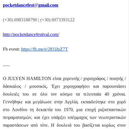
pocketdancefest
@
gmail
.
com
(+30) 6983188790 | (+30) 6973393122
http://pocketdancefestival.com/
Fb event:
https://fb.me/e/281lJpZ7T
___
Ο
JULYEN
HAMILTON
είναι χορευτής / χορογράφος / ποιητής /
δάσκαλος / μουσικός. Έχει χορογραφήσει και παρουσιάσει
δουλειές του σε όλο τον κόσμο τα τελευταία 40 χρόνια.
Γεννήθηκε και μεγάλωσε στην Αγγλία, εκπαιδεύτηκε στο χορό
στο Λονδίνο τη δεκαετία του 1970, μια εποχή ριζοσπαστικών
πειραματισμών, και έχει υπάρξει υπέρμαχος των νεωτεριστικών
παραστάσεων από τότε. Η δουλειά του βασίζεται κυρίως στον