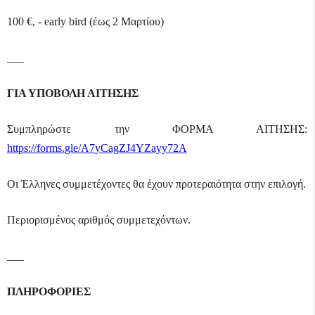
100 €, -
early
bird
(έως 2 Μαρτίου)
___
ΓΙΑ ΥΠΟΒΟΛΗ ΑΙΤΗΣΗΣ
Συμπληρώστε την ΦΟΡΜΑ ΑΙΤΗΣΗΣ:
https
://
forms
.
gle
/
A
7
yCagZJ
4
YZayy
72
A
Οι Έλληνες συμμετέχοντες θα έχουν προτεραιότητα στην επιλογή.
Περιορισμένος αριθμός συμμετεχόντων.
___
ΠΛΗΡΟΦΟΡΙΕΣ