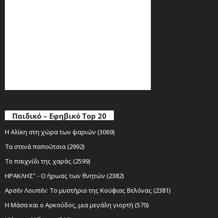
Παιδικό – Εφηβικό Top 20
Η Αλίκη στη χώρα των ψαριών (3069)
Τα στενά παπούτσια (2992)
Το παιχνίδι της χαράς (2599)
ΗΡΑΚΛΗΣ" - Ο ήρωας των θνητών (2382)
Αρσέν Λουπέν: Το μυστήριο της Κούφιας Βελόνας (2381)
Η Μάσα και ο Αρκούδος, μια μεγάλη γιορτή (570)