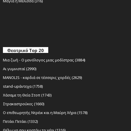
Μάγια η Μέλισσα (316)
Θεατρικό Top 20
Μια ζωή - Ο μονόλογος μιας μοδίστρας (3884)
Αι γυμνισταί (2990)
MANOLIS - καρδιά σε τέσσερις χορδές (2629)
stand-upάντεχα (1758)
Χάσαμε τη Θεία Στοπ (1743)
Στρακαστρούκες (1660)
Ο επιθεωρητής Ντρέικ και η Μαύρη Χήρα (1578)
Πετάει Πετάει (1332)
Θέλω να σου κρατάω το χέρι (1316)