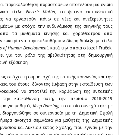
και παρακολούθηση παραστάσεων αποτελούν μια ενιαία
ενικό τίτλο
Electric Matter,
το φετινό εκπαιδευτικό
ες να εργαστούν πάνω σε νέες και ανεξερεύνητες
 μέσων με στόχο την ενδυνάμωση της σκηνικής τους
 από τα μαθήματα κίνησης και χοροθεάτρου από
ν ευκαιρία να παρακολουθήσουν δίωρη διάλεξη με τίτλο
ts of Human Development,
κατά την οποία ο Jozef Fruček,
ει για τον ρόλο της αβεβαιότητας στη δημιουργική
ρινή εξάσκηση.
 ως στόχο τη συμμετοχή της τοπικής κοινωνίας και την
κεια του έτους, δίνοντας έμφαση στην εκπαίδευση των
λοκαιριού να αποτελεί την κορύφωση της εντατικής
ς την κατεύθυνση αυτή, την περίοδο 2018-2019
μμα για μαθητές
Keep Dancing
,
το οποίο συνεχίστηκε με
α διοργανώθηκε σε συνεργασία με τη Δημοτική Σχολή
ιήμερα ανοιχτά σεμινάρια για μαθητές της Δημοτικής
μνασίου και Λυκείου εκτός Σχολής, που έγιναν με την
ών σύγχρονου χορού και κλασικού μπαλέτου από την