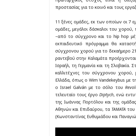
προστασίας για το κοινό και τους εργαζ
11 ξένες ομάδες, εκ των οποίων οι 7 ε
ομάδες, μεγάλοι δάσκαλοι του χορού,
–από το σύγχρονο και το hip hop μέχ
εκπαιδευτικό πρόγραμμα θα καταστ
σύγχρονου χορού για το δεκαήμερο 21
ραντεβού στην Καλαμάτα προέρχονται α
Ισραήλ, τη Γερμανία και τη Σλοβακία.
καλλιτέχνες του σύγχρονου χορού,
Ελλάδα, όπως ο Wim Vandekeybus με τη
ο Israel Galván με το σόλο του
Revo
τελευταίο τους έργο
Diptych
, ενώ εντυ
της Ιωάννας Πορτόλου και της ομάδα
Αθηνών και Επιδαύρου, τα
ΤΑΜΑΤΑ
του 
(Κωνσταντίνας Ευθυμιάδου και Παναγιώ