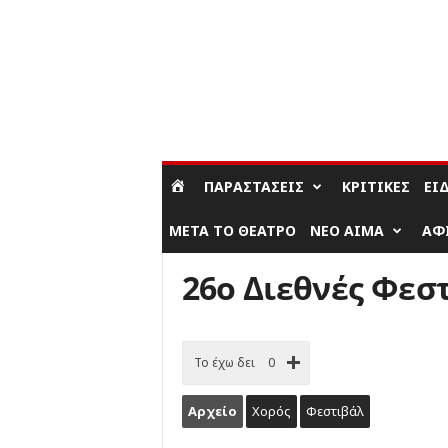
ΣΎΝΔΕΣΗ / ΕΓΓΡΑΦΉ
ΠΑΡΑΣΤΆΣΕΙΣ
ΚΡΙΤΙΚΈΣ
ΕΊ
ΜΕΤΆ ΤΟ ΘΈΑΤΡΟ
ΝΈΟ ΑΊΜΑ
ΑΦ
26ο Διεθνές Φεσ
Το έχω δει
0
Αρχείο
Χορός
Φεστιβάλ