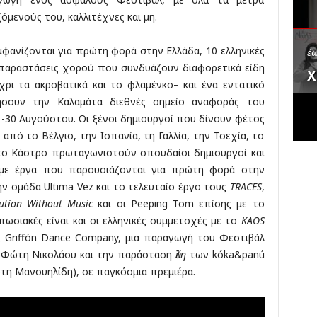
κ
όμενούς του, καλλιτέχνες και μη.
έ
ς
μφανίζονται για πρώτη φορά στην Ελλάδα, 10 ελληνικές
έω
 παραστάσεις χορού που συνδυάζουν διαφορετικά είδη
Χ
ρι τα ακροβατικά και το φλαμένκο– και ένα εντατικό
ήσουν την Καλαμάτα διεθνές σημείο αναφοράς του
-30 Αυγούστου. Οι ξένοι δημιουργοί που δίνουν φέτος
πό το Βέλγιο, την Ισπανία, τη Γαλλία, την Τσεχία, το
 Στο Κάστρο πρωταγωνιστούν σπουδαίοι δημιουργοί και
 με έργα που παρουσιάζονται για πρώτη φορά στην
ν ομάδα Ultima Vez και το τελευταίο έργο τους
TRACES
,
lution Without Music
και οι Peeping Tom επίσης με το
πωσιακές είναι και οι ελληνικές συμμετοχές με το
KAOS
ς Griffón Dance Company, μια παραγωγή του Φεστιβάλ
Φώτη Νικολάου και την παράσταση
ὕλη
των kóka&panú
τη Μανουηλίδη), σε παγκόσμια πρεμιέρα.