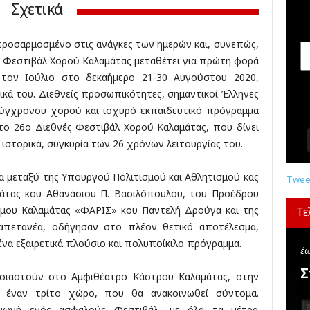
σ
Σχετικά
ε
ι
 προσαρμοσμένο στις ανάγκες των ημερών και, συνεπώς,
ς
ς Φεστιβάλ Χορού Καλαμάτας μεταθέτει για πρώτη φορά
,
δ
τον Ιούλιο στο δεκαήμερο 21-30 Αυγούστου 2020,
ι
ικά του. Διεθνείς προσωπικότητες, σημαντικοί Έλληνες
α
 σύγχρονου χορού και ισχυρό εκπαιδευτικό πρόγραμμα
γ
το 26ο Διεθνές Φεστιβάλ Χορού Καλαμάτας, που δίνει
ω
ιστορικά, συγκυρία των 26 χρόνων λειτουργίας του.
ν
ι
ία μεταξύ της Υπουργού Πολιτισμού και Αθλητισμού κας
σ
Tweet
μ
άτας κου Αθανάσιου Π. Βασιλόπουλου, του Προέδρου
ο
ήμου Καλαμάτας «ΦΑΡΙΣ» κου Παντελή Δρούγα και της
Τε
ί
Καπετανέα, οδήγησαν στο πλέον θετικό αποτέλεσμα,
,
ένα εξαιρετικά πλούσιο και πολυποίκιλο πρόγραμμα.
κ
έω
ρ
Σ
σιαστούν στο Αμφιθέατρο Κάστρου Καλαμάτας, στην
ι
ε έναν τρίτο χώρο, που θα ανακοινωθεί σύντομα.
τ
ι
αγωγή ενός ασφαλούς Φεστιβάλ, με όλα τα μέτρα