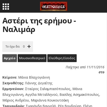
Αστέρι της ερήμου -
Ναλιμάρ
Το έχω δει
0
Αρχείο
Μουσικοθεατρικό
Ελεύθερη Είσοδος
Παίχτηκε από 11/11/2016
στο
Κείμενο:
Μάνια Βλαχογιάννη
Σκηνοθέτης:
Γιάννης Δεγαΐτης
Ερμηνεύουν:
Σταύρος Σαλαμπασόπουλος, Μάνια
Βλαχογιάννη, Αγγέλα Μεταλληνού, Βασίλης Ασημακόπουλος,
Μάριος Ανδρέου, Μαριάννα Κουκουτσάκη
Τραγουδούν:
Σμαράγδα Βαγγελή, Ρέα Βουδούρη, Ελένη