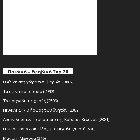
Παιδικό – Εφηβικό Top 20
Η Αλίκη στη χώρα των ψαριών (3069)
Τα στενά παπούτσια (2992)
Το παιχνίδι της χαράς (2599)
ΗΡΑΚΛΗΣ" - Ο ήρωας των θνητών (2382)
Αρσέν Λουπέν: Το μυστήριο της Κούφιας Βελόνας (2381)
Η Μάσα και ο Αρκούδος, μια μεγάλη γιορτή (570)
Μάγια η Μέλισσα (316)