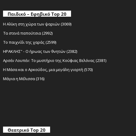
Παιδικό – Εφηβικό Top 20
Η Αλίκη στη χώρα των ψαριών (3069)
Τα στενά παπούτσια (2992)
Το παιχνίδι της χαράς (2599)
ΗΡΑΚΛΗΣ" - Ο ήρωας των θνητών (2382)
Αρσέν Λουπέν: Το μυστήριο της Κούφιας Βελόνας (2381)
Η Μάσα και ο Αρκούδος, μια μεγάλη γιορτή (570)
Μάγια η Μέλισσα (316)
Θεατρικό Top 20