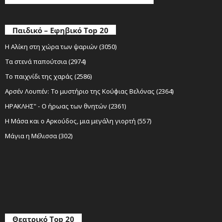
Παιδικό – Εφηβικό Top 20
Η Αλίκη στη χώρα των ψαριών (3050)
Τα στενά παπούτσια (2974)
Το παιχνίδι της χαράς (2586)
Αρσέν Λουπέν: Το μυστήριο της Κούφιας Βελόνας (2364)
ΗΡΑΚΛΗΣ" - Ο ήρωας των θνητών (2361)
Η Μάσα και ο Αρκούδος, μια μεγάλη γιορτή (557)
Μάγια η Μέλισσα (302)
Θεατρικό Top 20