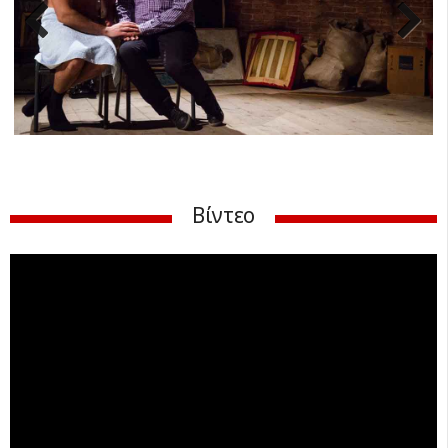
Previ
Next
ous
Βίντεο