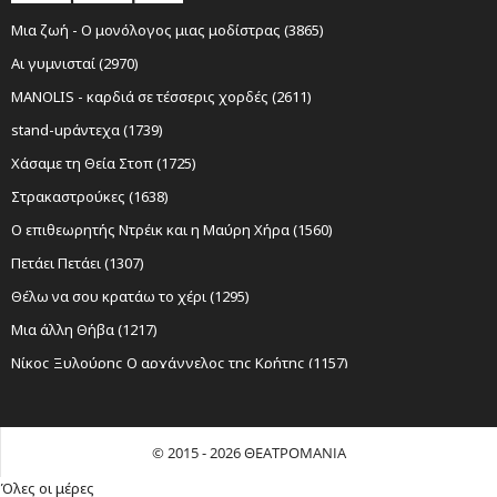
Μια ζωή - Ο μονόλογος μιας μοδίστρας (3865)
Αι γυμνισταί (2970)
MANOLIS - καρδιά σε τέσσερις χορδές (2611)
stand-upάντεχα (1739)
Χάσαμε τη Θεία Στοπ (1725)
Στρακαστρούκες (1638)
Ο επιθεωρητής Ντρέικ και η Μαύρη Χήρα (1560)
Πετάει Πετάει (1307)
Θέλω να σου κρατάω το χέρι (1295)
Μια άλλη Θήβα (1217)
Νίκος Ξυλούρης Ο αρχάγγελος της Κρήτης (1157)
Sexy Laundry (1152)
Ο Σώζων Εαυτόν Σωθήτω (1098)
© 2015 - 2026 ΘΕΑΤΡΟΜΑΝΙΑ
Όχι Άλλο Κάρβουνο (1024)
Όλες οι μέρες
Λυσιστράτη του Αριστοφάνη (1011)