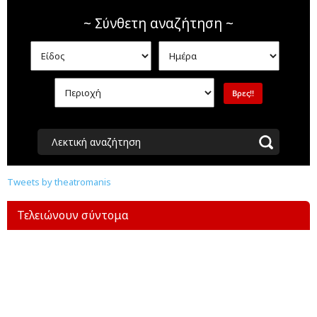
~ Σύνθετη αναζήτηση ~
Λεκτική αναζήτηση
Tweets by theatromanis
Τελειώνουν σύντομα