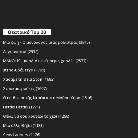
Θεατρικό Top 20
Μια ζωή - Ο μονόλογος μιας μοδίστρας (3815)
Αι γυμνισταί (2932)
MANOLIS - καρδιά σε τέσσερις χορδές (2577)
stand-upάντεχα (1701)
Χάσαμε τη Θεία Στοπ (1682)
Στρακαστρούκες (1607)
Ο επιθεωρητής Ντρέικ και η Μαύρη Χήρα (1516)
Πετάει Πετάει (1271)
Θέλω να σου κρατάω το χέρι (1266)
Μια άλλη Θήβα (1183)
Sexy Laundry (1126)