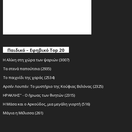
Παιδικό – Εφηβικό Top 20
Η Αλίκη στη χώρα των ψαριών (3007)
Τα στενά παπούτσια (2935)
Το παιχνίδι της χαράς (2534)
Αρσέν Λουπέν: Το μυστήριο της Κούφιας Βελόνας (2325)
ΗΡΑΚΛΗΣ" - Ο ήρωας των θνητών (2315)
Η Μάσα και ο Αρκούδος, μια μεγάλη γιορτή (516)
Μάγια η Μέλισσα (261)