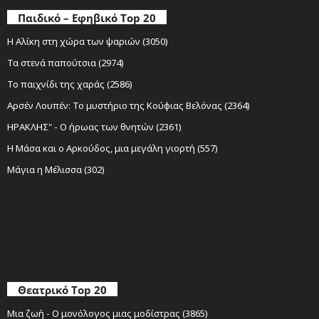
Παιδικό – Εφηβικό Top 20
Η Αλίκη στη χώρα των ψαριών (3050)
Τα στενά παπούτσια (2974)
Το παιχνίδι της χαράς (2586)
Αρσέν Λουπέν: Το μυστήριο της Κούφιας Βελόνας (2364)
ΗΡΑΚΛΗΣ" - Ο ήρωας των θνητών (2361)
Η Μάσα και ο Αρκούδος, μια μεγάλη γιορτή (557)
Μάγια η Μέλισσα (302)
Θεατρικό Top 20
Μια ζωή - Ο μονόλογος μιας μοδίστρας (3865)