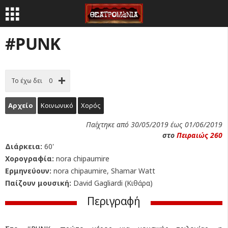
#PUNK
Το έχω δει
0
Αρχείο
Κοινωνικό
Χορός
Παίχτηκε από 30/05/2019 έως 01/06/2019
στο
Πειραιώς 260
Διάρκεια:
60'
Χορογραφία:
nora chipaumire
Ερμηνεύουν:
nora chipaumire, Shamar Watt
Παίζουν μουσική:
David Gagliardi (Κιθάρα)
Περιγραφή