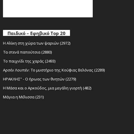
Παιδικό – Εφηβικό Top 20
Η Αλίκη στη χώρα των ψαριών (2972)
Τα στενά παπούτσια (2880)
Το παιχνίδι της χαράς (2493)
Αρσέν Λουπέν: Το μυστήριο της Κούφιας Βελόνας (2289)
ΗΡΑΚΛΗΣ" - Ο ήρωας των θνητών (2279)
Η Μάσα και ο Αρκούδος, μια μεγάλη γιορτή (482)
Μάγια η Μέλισσα (231)