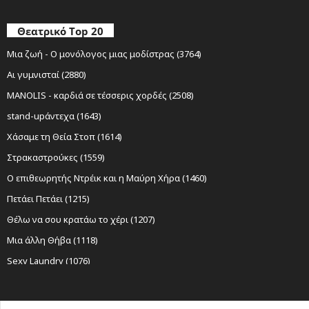
Θεατρικό Top 20
Μια ζωή - Ο μονόλογος μιας μοδίστρας (3764)
Αι γυμνισταί (2880)
MANOLIS - καρδιά σε τέσσερις χορδές (2508)
stand-upάντεχα (1643)
Χάσαμε τη Θεία Στοπ (1614)
Στρακαστρούκες (1559)
Ο επιθεωρητής Ντρέικ και η Μαύρη Χήρα (1460)
Πετάει Πετάει (1215)
Θέλω να σου κρατάω το χέρι (1207)
Μια άλλη Θήβα (1118)
Sexy Laundry (1076)
Νίκος Ξυλούρης Ο αρχάγγελος της Κρήτης (1075)
Ο Σώζων Εαυτόν Σωθήτω (997)