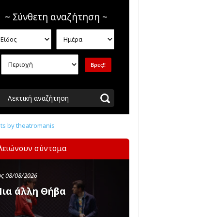
~ Σύνθετη αναζήτηση ~
Λεκτική αναζήτηση
s by theatromanis
λειώνουν σύντομα
ς 08/08/2026
ια άλλη Θήβα