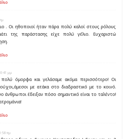
όλιο
πμ
ιο . Οι ηθοποιοί ήταν πάρα πολύ καλοί στους ρόλους
μάτι της παράστασης είχε πολύ γέλιο. Ευχαριστώ
ηση.
όλιο
0:41 μμ
 πολύ όμορφα και γελάσαμε ακόμα περισσότερο! Οι
ούχοι,άμεσοι με ατάκα στο διαδραστικό με το κοινό.
ύο άνθρωποι έδειξαν πόσο σημαντικό είναι το ταλέντο!
ατρομάνια!
όλιο
:58 πμ