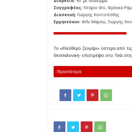
Διάρκεια:
90' με διάλειμμα
Συγγραφέας:
Ντάριο Φο, Φράνκα Ράμ
Διασκευή:
Γιώργης Κοντοπόδης
Ερμηνεύουν:
Φίλι Μαρσώ, Γιώργης Κο
Το «Ελεύθερο ζευγάρι» ύστερα από τι
Θεσσαλονίκη- επιστρέφει στο Τσάι στη
Περισσότερα