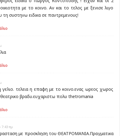
ερος ειδικα ο Γιωργος Κοντοποδης ! Ειχαν και οι 2
οικιοτητα με το κοινο. Αν και το τελος με ξενισε λιγο
υ τη συστηνω ειδικα σε παντρεμενους!
όλιο
μ
λια
όλιο
μ
 γελιο. τελεια η επαφη με το κοινο.ενας ωρεος χωρος
 θεατρικο βραδυ.ευχαριστω πολυ thetromania
όλιο
 7:43 πμ
αρασταση με προσκληση του ΘΕΑΤΡΟΜΑΝΙΑ.Πραγματικα