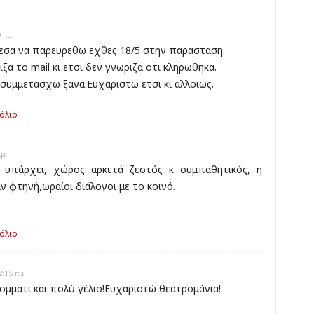
 πμ
εσα να παρευρεθω εχθες 18/5 στην παρασταση.
 το mail κι ετσι δεν γνωριζα οτι κληρωθηκα.
συμμετασχω ξανα.Ευχαριστω ετσι κι αλλοιως.
όλιο
πμ
ο υπάρχει, χώρος αρκετά ζεστός κ συμπαθητικός, η
 φτηνή,ωραίοι διάλογοι με το κοινό.
όλιο
:15 πμ
ομμάτι και πολύ γέλιο!Ευχαριστώ θεατρομάνια!