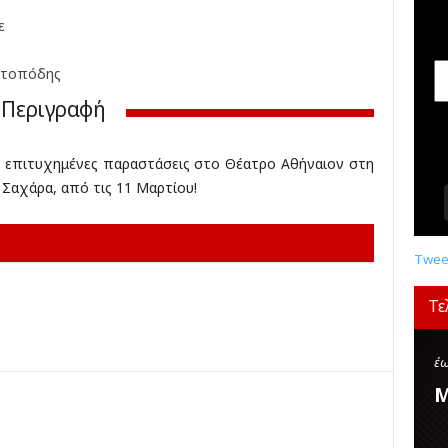
σ
ε
ε
ι
ς
ντοπόδης
,
Περιγραφή
δ
ι
α
ς επιτυχημένες παραστάσεις στο Θέατρο Αθήναιον στη
γ
 Σαχάρα, από τις 11 Μαρτίου!
ω
ν
ι
σ
Tweet
μ
ο
Τε
ί
,
κ
έω
ρ
Μ
ι
τ
ι