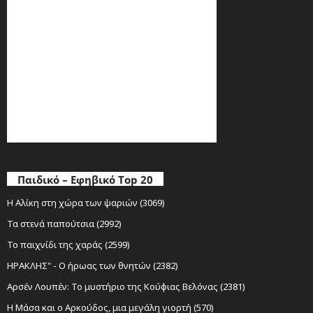
Παιδικό – Εφηβικό Top 20
Η Αλίκη στη χώρα των ψαριών (3069)
Τα στενά παπούτσια (2992)
Το παιχνίδι της χαράς (2599)
ΗΡΑΚΛΗΣ" - Ο ήρωας των θνητών (2382)
Αρσέν Λουπέν: Το μυστήριο της Κούφιας Βελόνας (2381)
Η Μάσα και ο Αρκούδος, μια μεγάλη γιορτή (570)