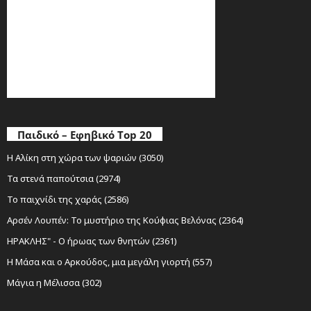
Παιδικό – Εφηβικό Top 20
Η Αλίκη στη χώρα των ψαριών (3050)
Τα στενά παπούτσια (2974)
Το παιχνίδι της χαράς (2586)
Αρσέν Λουπέν: Το μυστήριο της Κούφιας Βελόνας (2364)
ΗΡΑΚΛΗΣ" - Ο ήρωας των θνητών (2361)
Η Μάσα και ο Αρκούδος, μια μεγάλη γιορτή (557)
Μάγια η Μέλισσα (302)