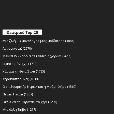
Θεατρικό Top 20
Μια ζωή - Ο μονόλογος μιας μοδίστρας (3865)
Αι γυμνισταί (2970)
MANOLIS - καρδιά σε τέσσερις χορδές (2611)
stand-upάντεχα (1739)
Χάσαμε τη Θεία Στοπ (1725)
Στρακαστρούκες (1638)
Ο επιθεωρητής Ντρέικ και η Μαύρη Χήρα (1560)
Πετάει Πετάει (1307)
Θέλω να σου κρατάω το χέρι (1295)
Μια άλλη Θήβα (1217)