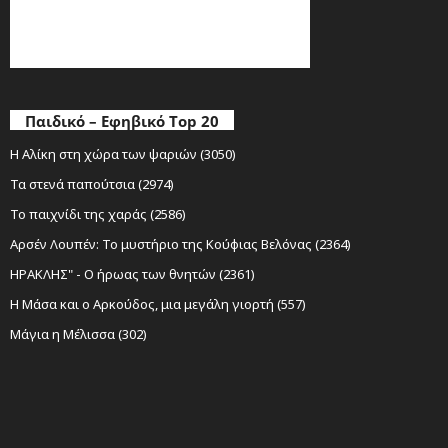
Παιδικό – Εφηβικό Top 20
Η Αλίκη στη χώρα των ψαριών (3050)
Τα στενά παπούτσια (2974)
Το παιχνίδι της χαράς (2586)
Αρσέν Λουπέν: Το μυστήριο της Κούφιας Βελόνας (2364)
ΗΡΑΚΛΗΣ" - Ο ήρωας των θνητών (2361)
Η Μάσα και ο Αρκούδος, μια μεγάλη γιορτή (557)
Μάγια η Μέλισσα (302)