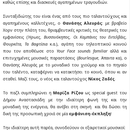
καθώς επίσης και διασκευές αγαπημένων τραγουδιών.
Συνταξιδιώτης του είναι ένας από τους πιο ταλαντούχους και
αγαπημένους καλλιτέχνες, ο
Θανάσης Αλευράς
: με βραβείο
Χορν στην πλάτη του, θριαμβευτικές κριτικές τις θεατρικές του
εμφανίσεις (
Ήρωες, Βυσσινόκηπος, Οι Καμπάνες του Εντελβάις,
Φουρκέτα, Τα Βαφτίσια
κ.α.), αγάπη του τηλεοπτικού κοινού
που τον αποθέωσε στο
Your
Face
sounds
familiar
αλλά και
επιτυχημένες μουσικές παραστάσεις (
Bourlesque
, Άπαντα
κα), ο
Θανάσης Αλευράς με το μοναδικό του χιούμορ και το πηγαίο
του ταλέντο, καταφέρνει να κατακτήσει το κοινό, όπου κι αν
σταθεί. Μαζί τους, ο νέος και ταλαντούχος
Νίκος Ζαδές
.
Το παζλ συμπληρώνει η
Μαρίζα Ρίζου
ως special guest του
Δήμου Αναστασιάδη: με την ιδιαίτερη φωνή της και την
μοναδική της ενέργεια, θα ανέβει στη σκηνή και θα δώσει τη
δική της προσωπική χροιά σε μία
εμφάνιση-έκπληξη
!
Την ιδιαίτερη αυτή παρέα, συνοδεύουν οι εξαιρετικοί μουσικοί: