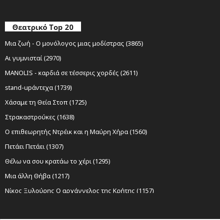
Θεατρικό Top 20
Μια ζωή - Ο μονόλογος μιας μοδίστρας (3865)
Αι γυμνισταί (2970)
MANOLIS - καρδιά σε τέσσερις χορδές (2611)
stand-upάντεχα (1739)
Χάσαμε τη Θεία Στοπ (1725)
Στρακαστρούκες (1638)
Ο επιθεωρητής Ντρέικ και η Μαύρη Χήρα (1560)
Πετάει Πετάει (1307)
Θέλω να σου κρατάω το χέρι (1295)
Μια άλλη Θήβα (1217)
Νίκος Ξυλούρης Ο αρχάγγελος της Κρήτης (1157)
Sexy Laundry (1152)
Ο Σώζων Εαυτόν Σωθήτω (1098)