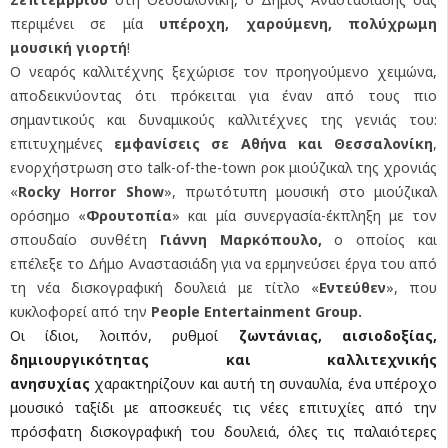
περιμένει σε μία
υπέροχη, χαρούμενη, πολύχρωμη
μουσική γιορτή
!
Ο νεαρός καλλιτέχνης ξεχώρισε τον προηγούμενο χειμώνα,
αποδεικνύοντας ότι πρόκειται για έναν από τους πιο
σημαντικούς και δυναμικούς καλλιτέχνες της γενιάς του:
επιτυχημένες
εμφανίσεις σε Αθήνα και Θεσσαλονίκη
,
ενορχήστρωση στο talk-of-the-town ροκ μιούζικαλ της χρονιάς
«
Rocky
Horror
Show
», πρωτότυπη μουσική στο μιούζικαλ
ορόσημο «
Φρουτοπία
» και μία συνεργασία-έκπληξη με τον
σπουδαίο συνθέτη
Γιάννη
Μαρκόπουλο,
ο οποίος και
επέλεξε το Δήμο Αναστασιάδη για να ερμηνεύσει έργα του από
τη νέα δισκογραφική δουλειά με τίτλο «
Εντεύθεν
», που
κυκλοφορεί από την
People Entertainment Group.
Οι ίδιοι, λοιπόν, ρυθμοί
ζωντάνιας, αισιοδοξίας,
δημιουργικότητας και καλλιτεχνικής
ανησυχίας
χαρακτηρίζουν και αυτή τη συναυλία, ένα υπέροχο
μουσικό ταξίδι με αποσκευές τις νέες επιτυχίες από την
πρόσφατη δισκογραφική του δουλειά, όλες τις παλαιότερες