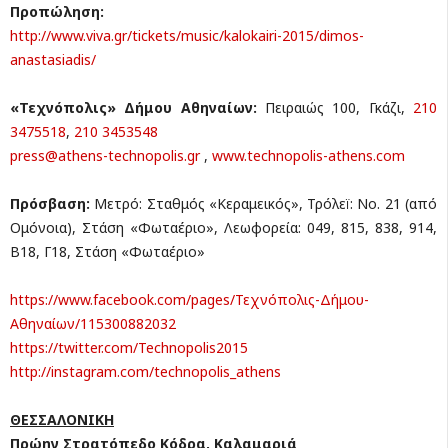
Προπώληση:
http://www.viva.gr/tickets/
music/kalokairi-2015/dimos-
anastasiadis/
«Τεχνόπολις» Δήμου Αθηναίων:
Πειραιώς 100, Γκάζι,
210
3475518
,
210 3453548
press@athens-technopolis.gr
,
www.technopolis-athens.com
Πρόσβαση:
Μετρό: Σταθμός «Κεραμεικός», Τρόλεï: No. 21 (από
Ομόνοια), Στάση «Φωταέριο», Λεωφορεία: 049, 815, 838, 914,
Β18, Γ18, Στάση «Φωταέριο»
https://www.facebook.com/
pages/Τεχνόπολις-Δήμου-
Αθηναίων/115300882032
https://twitter.com/
Technopolis2015
http://instagram.com/
technopolis_athens
ΘΕΣΣΑΛΟΝΙΚΗ
Πρώην Στρατόπεδο Κόδρα, Καλαμαριά