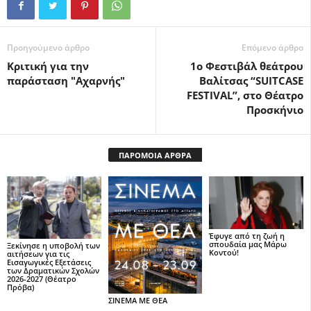
Προηγούμενο άρθρο
Επόμενο άρθρο
Κριτική για την
1ο Φεστιβάλ θεάτρου
παράσταση "Αχαρνής"
Βαλίτσας “SUITCASE
FESTIVAL”, στο Θέατρο
Προσκήνιο
ΠΑΡΟΜΟΙΑ ΑΡΘΡΑ
Έφυγε από τη ζωή η
σπουδαία μας Μάρω
Ξεκίνησε η υποβολή των
Κοντού!
αιτήσεων για τις
Εισαγωγικές Εξετάσεις
των Δραματικών Σχολών
2026-2027 (Θέατρο
Πρόβα)
ΣΙΝΕΜΑ ΜΕ ΘΕΑ