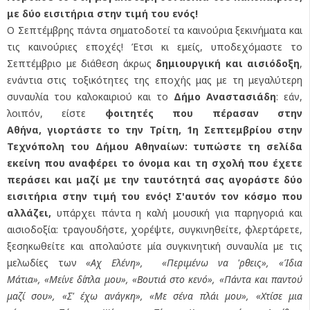
με δύο εισιτήρια στην τιμή του ενός!
Ο Σεπτέμβρης πάντα σηματοδοτεί τα καινούρια ξεκινήματα και
τις καινούριες εποχές! Έτσι κι εμείς, υποδεχόμαστε το
Σεπτέμβριο με διάθεση άκρως
δημιουργική και αισιόδοξη
,
ενάντια στις τοξικότητες της εποχής μας με τη μεγαλύτερη
συναυλία του καλοκαιριού και το
Δήμο Αναστασιάδη
: εάν,
λοιπόν, είστε
φοιτητές που πέρασαν στην
Αθήνα,
γιορτάστε το την Τρίτη, 1η Σεπτεμβρίου στην
Τεχνόπολη του Δήμου Αθηναίων: τυπώστε τη σελίδα
εκείνη που αναφέρει το όνομα και τη σχολή που έχετε
περάσει και μαζί με την ταυτότητά σας αγοράστε δύο
εισιτήρια στην τιμή του ενός!
Σ'αυτόν τον κόσμο που
αλλάζει,
υπάρχει πάντα η καλή μουσική για παρηγοριά και
αισιοδοξία: τραγουδήστε, χορέψτε, συγκινηθείτε, φλερτάρετε,
ξεσηκωθείτε και απολαύστε μία συγκινητική συναυλία με τις
μελωδίες των
«Αχ Ελένη», «Περιμένω να 'ρθεις», «Ίδια
Μάτια», «Μείνε δίπλα μου», «Βουτιά στο κενό», «Πάντα και παντού
μαζί σου», «Σ' έχω ανάγκη», «Με σένα πλάι μου», «Χτίσε μια