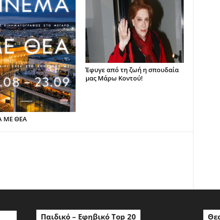
Έφυγε από τη ζωή η σπουδαία
μας Μάρω Κοντού!
Α ΜΕ ΘΕΑ
ο
Παιδικό – Εφηβικό Top 20
Θεα