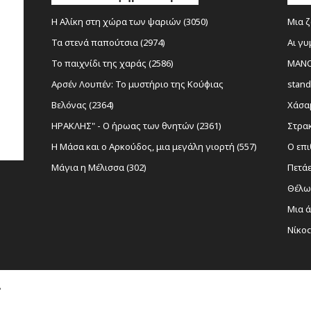
Η Αλίκη στη χώρα των ψαριών (3050)
Μια ζ
Τα στενά παπούτσια (2974)
Αι γυ
Το παιχνίδι της χαράς (2586)
MANOL
Αρσέν Λουπέν: Το μυστήριο της Κούφιας
stand
Βελόνας (2364)
Χάσαμ
ΗΡΑΚΛΗΣ" - Ο ήρωας των θνητών (2361)
Στρακ
Η Μάσα και ο Αρκούδος, μια μεγάλη γιορτή (557)
Ο επι
Μάγια η Μέλισσα (302)
Πετάε
Θέλω 
Μια ά
Νίκο
(1157
Sexy 
Α
Ο Σώ