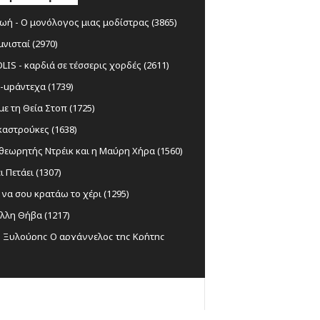
ωή - Ο μονόλογος μιας μοδίστρας (3865)
μνισταί (2970)
IS - καρδιά σε τέσσερις χορδές (2611)
-upάντεχα (1739)
ε τη Θεία Στοπ (1725)
αστρούκες (1638)
θεωρητής Ντρέικ και η Μαύρη Χήρα (1560)
ι Πετάει (1307)
να σου κρατάω το χέρι (1295)
λλη Θήβα (1217)
ς Ξυλούρης Ο αρχάγγελος της Κρήτης
)
Laundry (1152)
ζων Εαυτόν Σωθήτω (1098)