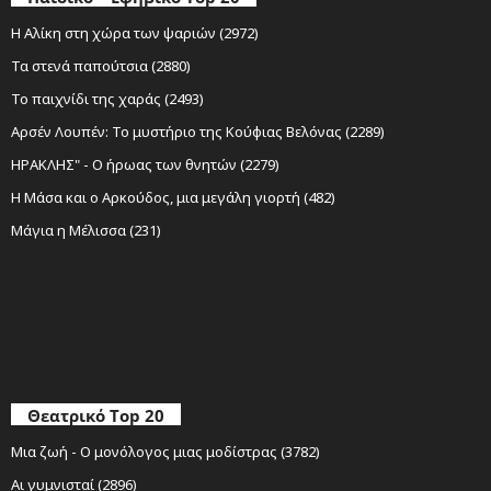
Η Αλίκη στη χώρα των ψαριών (2972)
Τα στενά παπούτσια (2880)
Το παιχνίδι της χαράς (2493)
Αρσέν Λουπέν: Το μυστήριο της Κούφιας Βελόνας (2289)
ΗΡΑΚΛΗΣ" - Ο ήρωας των θνητών (2279)
Η Μάσα και ο Αρκούδος, μια μεγάλη γιορτή (482)
Μάγια η Μέλισσα (231)
Θεατρικό Top 20
Μια ζωή - Ο μονόλογος μιας μοδίστρας (3782)
Αι γυμνισταί (2896)