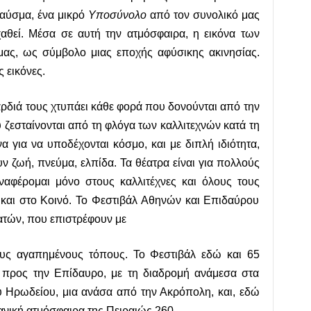
αύσμα, ένα μικρό
Υποσύνολο
από τον συνολικό μας
χαθεί. Μέσα σε αυτή την ατμόσφαιρα, η εικόνα των
μας, ως σύμβολο μιας εποχής αφύσικης ακινησίας.
 εικόνες.
αρδιά τους χτυπάει κάθε φορά που δονούνται από την
 ζεσταίνονται από τη φλόγα των καλλιτεχνών κατά τη
να για να υποδέχονται κόσμο, και με διπλή ιδιότητα,
υν ζωή, πνεύμα, ελπίδα. Τα θέατρα είναι για πολλούς
ναφέρομαι μόνο στους καλλιτέχνες και όλους τους
 και στο Κοινό. Το Φεστιβάλ Αθηνών και Επιδαύρου
εατών, που επιστρέφουν με
ους αγαπημένους τόπους. Το Φεστιβάλ εδώ και 65
δι προς την Επίδαυρο, με τη διαδρομή ανάμεσα στα
υ Ηρωδείου, μια ανάσα από την Ακρόπολη, και, εδώ
νεανική ατμόσφαιρα της Πειραιώς 260.