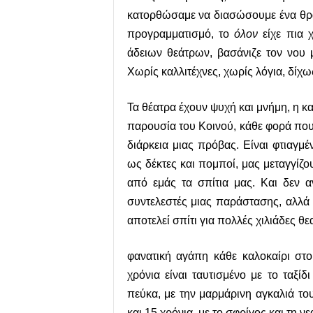
κατορθώσαμε να διασώσουμε ένα θρ
προγραμματισμό, το
όλον
είχε πια 
άδειων θεάτρων, βασάνιζε τον νου 
Χωρίς καλλιτέχνες, χωρίς λόγια, δίχως
Τα θέατρα έχουν ψυχή και μνήμη, η κ
παρουσία του Κοινού, κάθε φορά που
διάρκεια μιας πρόβας. Είναι φτιαγμέ
ως δέκτες και πομποί, μας μεταγγίζο
από εμάς τα σπίτια μας. Και δεν α
συντελεστές μιας παράστασης, αλλά
αποτελεί σπίτι για πολλές χιλιάδες θ
φανατική αγάπη κάθε καλοκαίρι στ
χρόνια είναι ταυτισμένο με το ταξί
πεύκα, με την μαρμάρινη αγκαλιά το
και 15 χρόνια, με το σφρίγος και τη 