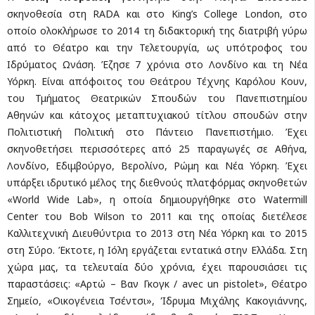
σκηνοθεσία στη RADA και στο King’s College London, στο
οποίο ολοκλήρωσε το 2014 τη διδακτορική της διατριβή γύρω
από το Θέατρο και την Τελετουργία, ως υπότροφος του
Ιδρύματος Ωνάση. Έζησε 7 χρόνια στο Λονδίνο και τη Νέα
Υόρκη. Είναι απόφοιτος του Θεάτρου Τέχνης Καρόλου Κουν,
του Τμήματος Θεατρικών Σπουδών του Πανεπιστημίου
Αθηνών και κάτοχος μεταπτυχιακού τίτλου σπουδών στην
Πολιτιστική Πολιτική στο Πάντειο Πανεπιστήμιο. Έχει
σκηνοθετήσει περισσότερες από 25 παραγωγές σε Αθήνα,
Λονδίνο, Εδιμβούργο, Βερολίνο, Ρώμη και Νέα Υόρκη. Έχει
υπάρξει ιδρυτικό μέλος της διεθνούς πλατφόρμας σκηνοθετών
«World Wide Lab», η οποία δημιουργήθηκε στο Watermill
Center του Bob Wilson το 2011 και της οποίας διετέλεσε
Καλλιτεχνική Διευθύντρια το 2013 στη Νέα Υόρκη και το 2015
στη Σύρο. Έκτοτε, η Ιόλη εργάζεται εντατικά στην Ελλάδα. Στη
χώρα μας, τα τελευταία δύο χρόνια, έχει παρουσιάσει τις
παραστάσεις: «Αρτώ – Βαν Γκογκ / avec un pistolet», Θέατρο
Σημείο, «Οικογένεια Τσέντσι», Ίδρυμα Μιχάλης Κακογιάννης,