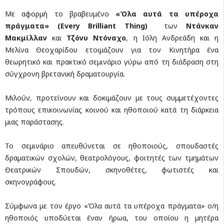
Με αφορμή το βραβευμένο
«Όλα αυτά τα υπέροχα
πράγματα» (
Every
Brilliant
Thing
)
των
Ντάνκαν
Μακμίλλαν
και
Τζόνυ Ντόναχο
, η Ιόλη Ανδρεάδη και η
Μελίνα Θεοχαρίδου ετοιμάζουν για τον Κινητήρα ένα
θεωρητικό και πρακτικό σεμινάριο γύρω από τη διάδραση στη
σύγχρονη βρετανική δραματουργία.
Μιλούν, προτείνουν και δοκιμάζουν με τους συμμετέχοντες
τρόπους επικοινωνίας κοινού και ηθοποιού κατά τη διάρκεια
μιας παράστασης.
Το σεμινάριο απευθύνεται σε ηθοποιούς, σπουδαστές
δραματικών σχολών, θεατρολόγους, φοιτητές των τμημάτων
Θεατρικών Σπουδών, σκηνοθέτες, φωτιστές και
σκηνογράφους.
Σύμφωνα με τον έργο «Όλα αυτά τα υπέροχα πράγματα» ο/η
ηθοποιός υποδύεται έναν ήρωα, του οποίου η μητέρα