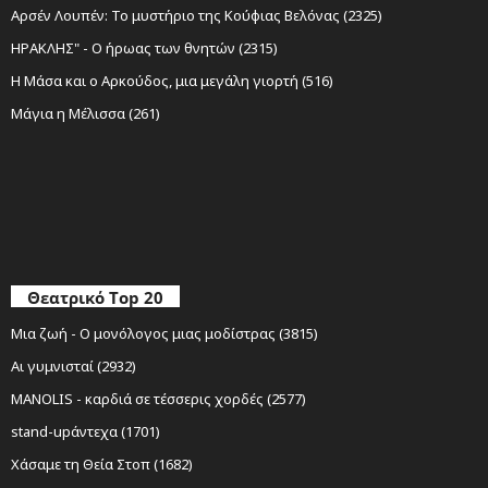
Αρσέν Λουπέν: Το μυστήριο της Κούφιας Βελόνας (2325)
ΗΡΑΚΛΗΣ" - Ο ήρωας των θνητών (2315)
Η Μάσα και ο Αρκούδος, μια μεγάλη γιορτή (516)
Μάγια η Μέλισσα (261)
Θεατρικό Top 20
Μια ζωή - Ο μονόλογος μιας μοδίστρας (3815)
Αι γυμνισταί (2932)
MANOLIS - καρδιά σε τέσσερις χορδές (2577)
stand-upάντεχα (1701)
Χάσαμε τη Θεία Στοπ (1682)