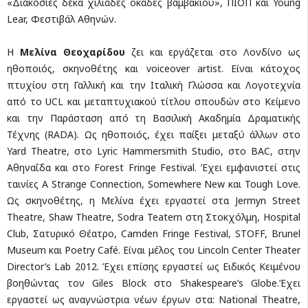
«Διακόσιες δέκα χιλιάδες οκάδες βαμβακιού», ΠΙΟΠ και Young
Lear, Φεστιβάλ Αθηνών.
Η
Μελίνα Θεοχαρίδου
ζει και εργάζεται στο Λονδίνο ως
ηθοποιός, σκηνοθέτης και voiceover artist. Είναι κάτοχος
πτυχίου στη Γαλλική και την Ιταλική Γλώσσα και Λογοτεχνία
από το UCL και μεταπτυχιακού τίτλου σπουδών στο Κείμενο
και την Παράσταση από τη Βασιλική Ακαδημία Δραματικής
Τέχνης (RADA). Ως ηθοποιός, έχει παίξει μεταξύ άλλων στο
Yard Theatre, στο Lyric Hammersmith Studio, στο BAC, στην
Αθηναΐδα και στο Forest Fringe Festival. Έχει εμφανιστεί στις
ταινίες A Strange Connection, Somewhere New και Tough Love.
Ως σκηνοθέτης, η Μελίνα έχει εργαστεί στα Jermyn Street
Theatre, Shaw Theatre, Sodra Teatern στη Στοκχόλμη, Hospital
Club, Σατυρικό Θέατρο, Camden Fringe Festival, STOFF, Brunel
Museum και Poetry Café. Είναι μέλος του Lincoln Center Theater
Director’s Lab 2012. Έχει επίσης εργαστεί ως Ειδικός Κειμένου
βοηθώντας τον Giles Block στο Shakespeare’s Globe.Έχει
εργαστεί ως αναγνώστρια νέων έργων στα: National Theatre,