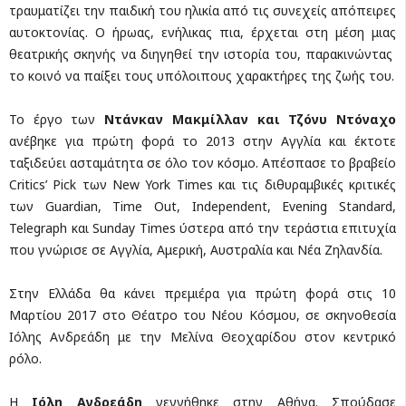
τραυματίζει την παιδική του ηλικία από τις συνεχείς απόπειρες
αυτοκτονίας. Ο ήρωας, ενήλικας πια, έρχεται στη μέση μιας
θεατρικής σκηνής να διηγηθεί την ιστορία του, παρακινώντας
το κοινό να παίξει τους υπόλοιπους χαρακτήρες της ζωής του.
Το έργο των
Ντάνκαν Μακμίλλαν
και
Τζόνυ Ντόναχο
ανέβηκε για πρώτη φορά το 2013 στην Αγγλία και έκτοτε
ταξιδεύει ασταμάτητα σε όλο τον κόσμο. Απέσπασε το βραβείο
Critics’ Pick των New York Times και τις διθυραμβικές κριτικές
των Guardian, Time Out, Independent, Evening Standard,
Telegraph και Sunday Times ύστερα από την τεράστια επιτυχία
που γνώρισε σε Αγγλία, Αμερική, Αυστραλία και Νέα Ζηλανδία.
Στην Ελλάδα θα κάνει πρεμιέρα για πρώτη φορά στις 10
Μαρτίου 2017 στο Θέατρο του Νέου Κόσμου, σε σκηνοθεσία
Ιόλης Ανδρεάδη με την Μελίνα Θεοχαρίδου στον κεντρικό
ρόλο.
Η
Ιόλη Ανδρεάδη
γεννήθηκε στην Αθήνα. Σπούδασε