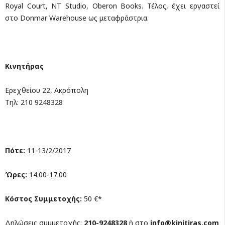
Royal Court, NT Studio, Oberon Books. Τέλος, έχει εργαστεί
στο Donmar Warehouse ως μεταφράστρια.
Κινητήρας
Ερεχθείου 22, Ακρόπολη
Tηλ: 210 9248328
Πότε:
11-13/2/2017
Ώρες:
14.00-17.00
Κόστος Συμμετοχής:
50 €*
Δηλώσεις συμμετοχής:
210-9248328
ή στο
info@kinitiras.com