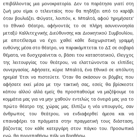
επιβάλλοντας μια μονοκρατορία. Δεν τα παράτησα γιατί στη
ζωή μου είμαι ο τελευταίος που θα πηδήξει από το καράβι
όταν βουλιάζει. Φύγατε, λοιπόν, κ. Μπαλτά, αφού ‘ηρεμήσατε’
το Εθνικό Θέατρο, αφήνοντάς το σε πλήρη ασυνεννοησία
μεταξύ Καλλιτεχνικής Διεύθυνσης και Διοικητικού Συμβουλίου,
με αποτέλεσμα να έχει χαθεί κάθε διαχωριστική γραμμή
ευθύνης μέσα στο θέατρο, να παρακάμπτεται το ΔΣ σε σοβαρά
θέματα, να δυσχεραίνεται ο, βάσει του καταστατικού, έλεγχος
της λειτουργίας του θεάτρου, να ελαττώνονται οι ελπίδες
συνεργασίας. Αφήσατε, κύριε Μπαλτά, ένα Εθνικό σε απόλυτη
ηρεμία! Έτσι να πιστεύετε. Όταν θα σκάσουν οι βόμβες που
αφήσατε εκεί μέσα με την τακτική σας, εσείς θα βρίσκεστε
κάπου αλλού αλλά εμείς θα προσπαθούμε να μαζέψουμε τα
κομμάτια μας για να μην χαθούν εντελώς τα όνειρά μας για το
πρώτο θέατρο της χώρας μας. Ελπίζω η νέα υπουργός, σαν
άνθρωπος του θεάτρου, να ενδιαφερθεί άμεσα και να
επαναφέρει τα πράγματα στην πραγματική τους διάσταση,
βάζοντας τον κάθε κατεργάρη στον πάγκο του. Προσωπικά
εγώ, θα προσπαθήσω πάλι να βοηθήσω.