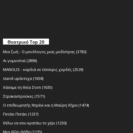
Θεατρικό Top 20
Μια ζωή - Ο μονόλογος μιας μοδίστρας (3782)
Αι γυμνισταί (2896)
MANOLIS - καρδιά σε τέσσερις χορδές (2529)
stand-upάντεχα (1658)
Χάσαμε τη Θεία Στοπ (1635)
Στρακαστρούκες (1571)
Ο επιθεωρητής Ντρέικ και η Μαύρη Χήρα (1474)
Πετάει Πετάει (1237)
Θέλω να σου κρατάω το χέρι (1230)
Μια άλλη Θήβα (1135)