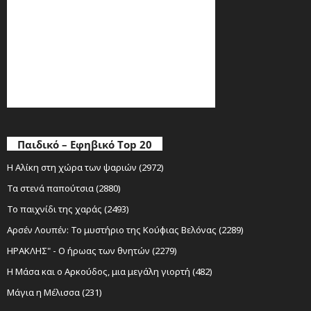
Παιδικό – Εφηβικό Top 20
Η Αλίκη στη χώρα των ψαριών (2972)
Τα στενά παπούτσια (2880)
Το παιχνίδι της χαράς (2493)
Αρσέν Λουπέν: Το μυστήριο της Κούφιας Βελόνας (2289)
ΗΡΑΚΛΗΣ" - Ο ήρωας των θνητών (2279)
Η Μάσα και ο Αρκούδος, μια μεγάλη γιορτή (482)
Μάγια η Μέλισσα (231)