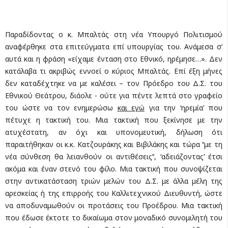
Παραδίδοντας ο κ. Μπαλτάς στη νέα Υπουργό Πολιτισμού
αναφέρθηκε στα επιτεύγματα επί υπουργίας του. Ανάμεσα σ’
αυτά και η φράση «είχαμε ένταση στο Εθνικό, ηρέμησε…». Δεν
κατάλαβα τι ακριβώς εννοεί ο κύριος Μπαλτάς. Επί έξη μήνες
δεν καταδέχτηκε να με καλέσει – τον Πρόεδρο του Δ.Σ. του
Εθνικού Θεάτρου, διάολε - ούτε για πέντε λεπτά στο γραφείο
του ώστε να τον ενημερώσω
και εγώ
για την ‘ηρεμία’ που
πέτυχε η τακτική του. Μια τακτική που ξεκίνησε με την
ατυχέστατη, αν όχι και υπονομευτική, δήλωση ότι
παραιτήθηκαν οι κ.κ. Κατζουράκης και Βιβιλάκης και τώρα ‘‘με τη
νέα σύνθεση θα λειανθούν οι αντιθέσεις’’, ‘αδειάζοντας’ έτσι
ακόμα και έναν στενό του φίλο. Μια τακτική που συνοψίζεται
στην αντικατάσταση τριών μελών του Δ.Σ. με άλλα μέλη της
αρεσκείας ή της επιρροής του Καλλιτεχνικού Διευθυντή, ώστε
να αποδυναμωθούν οι προτάσεις του Προέδρου. Μια τακτική
που έδωσε έκτοτε το δικαίωμα στον μοναδικό συνομιλητή του