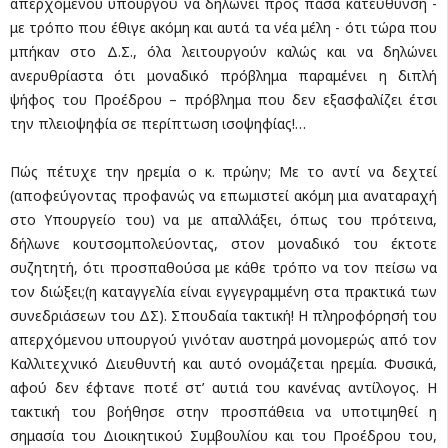
απερχόμενου υπουργού να δηλώνει προς πάσα κατεύθυνση -
με τρόπο που έθιγε ακόμη και αυτά τα νέα μέλη - ότι τώρα που
μπήκαν στο Δ.Σ., όλα λειτουργούν καλώς και να δηλώνει
ανερυθρίαστα ότι μοναδικό πρόβλημα παραμένει η διπλή
ψήφος του Προέδρου – πρόβλημα που δεν εξασφαλίζει έτσι
την πλειοψηφία σε περίπτωση ισοψηφίας!…
Πώς πέτυχε την ηρεμία ο κ. πρώην; Με το αντί να δεχτεί
(αποφεύγοντας προφανώς να επωμιστεί ακόμη μια αναταραχή
στο Υπουργείο του) να με απαλλάξει, όπως του πρότεινα,
δήλωνε κουτσομπολεύοντας, στον μοναδικό του έκτοτε
συζητητή, ότι προσπαθούσα με κάθε τρόπο να τον πείσω να
τον διώξει;(η καταγγελία είναι εγγεγραμμένη στα πρακτικά των
συνεδριάσεων του ΔΣ). Σπουδαία τακτική! Η πληροφόρησή του
απερχόμενου υπουργού γινόταν αυστηρά μονομερώς από τον
Καλλιτεχνικό Διευθυντή και αυτό ονομάζεται ηρεμία. Φυσικά,
αφού δεν έφτανε ποτέ στ’ αυτιά του κανένας αντίλογος. Η
τακτική του βοήθησε στην προσπάθεια να υποτιμηθεί η
σημασία του Διοικητικού Συμβουλίου και του Προέδρου του,