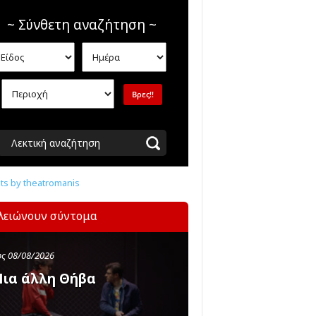
~ Σύνθετη αναζήτηση ~
Λεκτική αναζήτηση
s by theatromanis
λειώνουν σύντομα
ς 08/08/2026
ια άλλη Θήβα