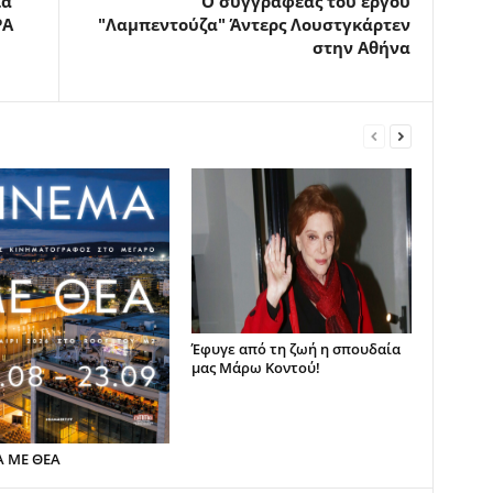
ια
Ο συγγραφέας του έργου
ΡΑ
"Λαμπεντούζα" Άντερς Λουστγκάρτεν
στην Αθήνα
Έφυγε από τη ζωή η σπουδαία
μας Μάρω Κοντού!
Α ΜΕ ΘΕΑ