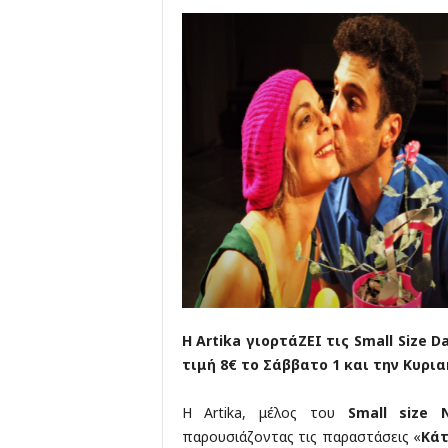
Η
Artika
γιορτάΖΕΙ
τις
Small Size D
τιμή 8€ το Σάββατο 1 και την Κυρι
Η Artika, μέλος του
Small
size
παρουσιάζοντας τις παραστάσεις «
Κάτ