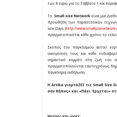
των 8 ευρώ για το Σάββατο 1 και Κυρια
Το
Small
size
Network
είναι μία Διεθ
προώθηση των παραστατικών τεχνών σ
size Days (
http://www.smallsizenetwork.
πραγματοποιείται κάθε χρόνο το τελευ
Σκοπός του παγκόσμιου αυτού εορτα
οικογένειές τους και κάθε ενδιαφε
σημαντικό κομμάτι στη ζωή του 
πραγματοποιούνται ταυτοχρόνως δημι
παγκόσμια εκδήλωση.
Η
Artika
γιορτάΖΕΙ τις
Small
Size
D
σαν Κήπος» και «Πάει Έρχεται» στ
Ημέρες και ώρες: