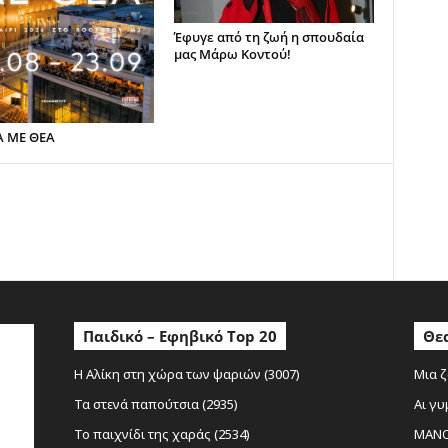
Έφυγε από τη ζωή η σπουδαία
μας Μάρω Κοντού!
Α ΜΕ ΘΕΑ
ο
Παιδικό – Εφηβικό Top 20
Θεα
Η Αλίκη στη χώρα των ψαριών (3007)
Μια ζ
Τα στενά παπούτσια (2935)
Αι γυ
Το παιχνίδι της χαράς (2534)
MANOL