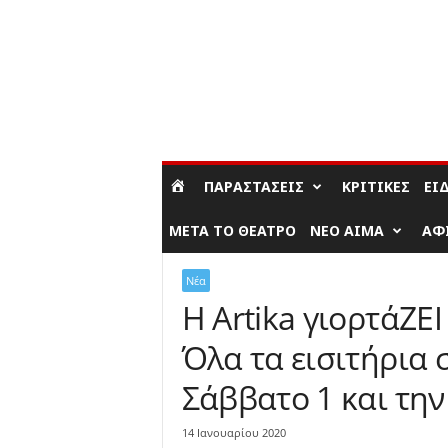
ΣΎΝΔΕΣΗ / ΕΓΓΡΑΦΉ
ΠΑΡΑΣΤΆΣΕΙΣ
ΚΡΙΤΙΚΈΣ
ΕΊ
ΜΕΤΆ ΤΟ ΘΈΑΤΡΟ
ΝΈΟ ΑΊΜΑ
ΑΦ
Νέα
Η Artika γιορτάΖΕΙ
Όλα τα εισιτήρια 
Σάββατο 1 και τη
14 Ιανουαρίου 2020