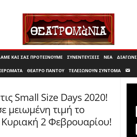
Θ
ε
α
τ
ρ
ο
μ
ΔΑΜΕ ΚΑΙ ΣΑΣ ΠΡΟΤΕΊΝΟΥΜΕ
ΣΥΝΕΝΤΕΎΞΕΙΣ
ΝΈΑ
ΔΙΑΓΩΝ
α
ν
ΙΕΡΏΜΑΤΑ
ΘΈΑΤΡΟ ΠΑΝΤΟΎ
ΤΕΛΕΙΏΝΟΥΝ ΣΎΝΤΟΜΑ
ί
α
|
 τις Small Size Days 2020!
Π
α
σε μειωμένη τιμή το
ρ
α
ν Κυριακή 2 Φεβρουαρίου!
σ
τ
ά