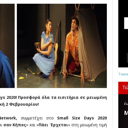
σ
ε
ι
ς
,
δ
ι
α
γ
ω
ν
ι
σ
Tweet
μ
ο
Τε
ί
,
ays 2020!
Προσφορά όλα τα εισιτήρια σε μειωμένη
κ
έω
ακή 2 Φεβρουαρίου!
ρ
Μ
ι
Network
,
συμμετέχει στο
Small
Size
Days
2020
τ
ι σαν Κήπος
» και «
Πάει Έρχεται
» στη μειωμένη τιμή
ι