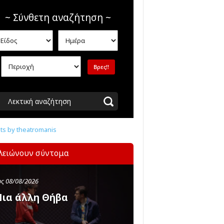
~ Σύνθετη αναζήτηση ~
Λεκτική αναζήτηση
s by theatromanis
λειώνουν σύντομα
ς 08/08/2026
ια άλλη Θήβα