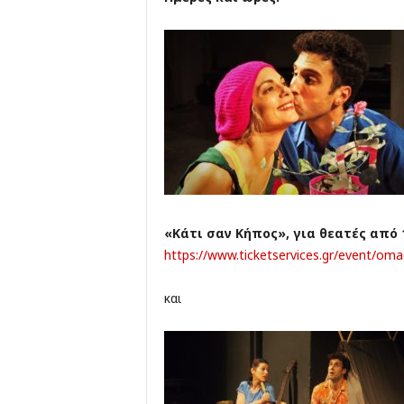
«Κάτι σαν Κήπος», για θεατές από 1 
https://www.ticketservices.gr/event/om
και