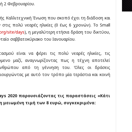
κή 2 Φεβρουαρίου.
κ
έ
ς
νής Καλλιτεχνική Ένωση που σκοπό έχει τη διάδοση και
τις πολύ νεαρές ηλικίες (0 έως 6 χρονών). Το Small
org/site/days
), η μεγαλύτερη ετήσια δράση του δικτύου,
ταίο σαββατοκύριακο του Ιανουαρίου.
σμού είναι να φέρει τις πολύ νεαρές ηλικίες, τις
ρόμενο μαζί, αναγνωρίζοντας πως η τέχνη αποτελεί
ανθρώπου από τη γέννηση του. Όλες οι δράσεις
ουργώντας με αυτό τον τρόπο μία τεράστια και κοινή
ays
2020 παρουσιάζοντας τις παραστάσεις «Κάτι
η μειωμένη τιμή των 8 ευρώ, συγκεκριμένα: