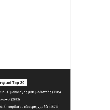
τρικό Top 20
ωή - Ο μονόλογος μιας μοδίστρας (3815)
μνισταί (2932)
IS - καρδιά σε τέσσερις χορδές (2577)