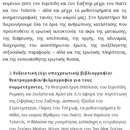
κειμένων (από τον Ευριπίδη και τον Σαίξπηρ μέχρι τον Γκαίτε
και τον Τολστόι – αλλά και μέχρι τα μυθιστορήματα και τις
κινηματογραφικές ταινίες του καιρού μας). Στο Εργαστήριο θα
διερευνήσουμε όλα τα όρια της ανθρώπινης κατάστασης που
προϋποθέτει η ερωτική αυτοκτονία: τα άκρα της ματαίωσης,
της διάψευσης, της απελπισίας, της οργής, της αδυναμίας
διαχείρισης του ανεκπλήρωτου έρωτα, της ανεξέλεγκτης
σεξουαλικής παραφοράς – αλλά και της ερωτικής πληρότητας,
και της ενσυναίσθητης ερωτικής θυσίας.
Ενδεικτική (όχι υποχρεωτική) βιβλιογραφία/
θεατρογραφία/φιλμογραφία για τους
συμμετέχοντες.
Tα θεατρικά έργα
Ιππόλυτος
του Ευριπίδη,
Ρωμαίος και Ιουλιέτα
και
Άμλετ
(σε ό,τι αφορά την περίπτωση
της Οφηλίας) του Σαίξπηρ,
Δεσποινίς Τζούλια
του
Στρίντμπεργκ,
Γλάρος
του Τσέχωφ, τα μυθιστορήματα
Το
πάθος του νεαρού Βέρθερου
του Γκαίτε,
Άννα Καρένινα
του
Τολστόι
, Η θάλασσα της γονιμότητας
(ολόκληρη η τετραλογία)
του Γιούκιο Μισίμα,
Νόμος περί τέκνων
του Ίαν Μακ Γιούαν,