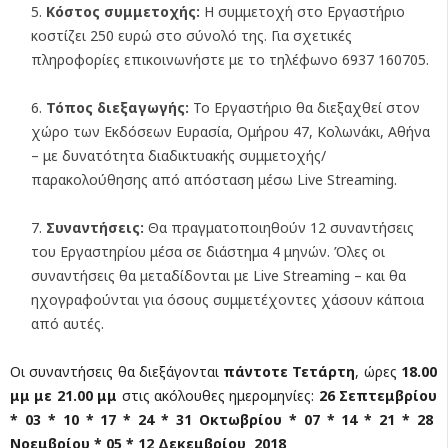
Κόστος συμμετοχής:
Η συμμετοχή στο Εργαστήριο
κοστίζει 250 ευρώ στο σύνολό της. Για σχετικές
πληροφορίες επικοινωνήστε με το τηλέφωνο 6937 160705.
Τόπος διεξαγωγής:
Το Εργαστήριο θα διεξαχθεί στον
χώρο των Εκδόσεων Ευρασία, Ομήρου 47, Κολωνάκι, Αθήνα
– με δυνατότητα διαδικτυακής συμμετοχής/
παρακολούθησης από απόσταση μέσω Live Streaming.
Συναντήσεις:
Θα πραγματοποιηθούν 12 συναντήσεις
του Εργαστηρίου μέσα σε διάστημα 4 μηνών. Όλες οι
συναντήσεις θα μεταδίδονται με Live Streaming – και θα
ηχογραφούνται για όσους συμμετέχοντες χάσουν κάποια
από αυτές.
Οι συναντήσεις θα διεξάγονται
πάντοτε Τετάρτη
, ώρες
18.00
μμ με 21.00 μμ
στις ακόλουθες ημερομηνίες:
26 Σεπτεμβρίου
* 03 * 10 * 17 * 24 * 31 Οκτωβρίου * 07 * 14 * 21 * 28
Νοεμβρίου * 05 * 12 Δεκεμβρίου 2018