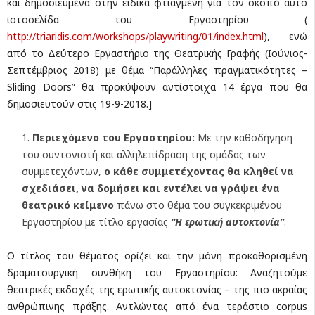
και δημοσιευμένα στην ειδικά φτιαγμένη για τον σκοπό αυτό
ιστοσελίδα του Εργαστηρίου (
http://triaridis.com/workshops/playwriting/01/index.html
), ενώ
από το Δεύτερο Εργαστήριο της Θεατρικής Γραφής (Ιούνιος-
Σεπτέμβριος 2018) με θέμα “Παράλληλες πραγματικότητες –
Sliding Doors” θα προκύψουν αντίστοιχα 14 έργα που θα
δημοσιευτούν στις 19-9-2018.]
Περιεχόμενο του Εργαστηρίου:
Με την καθοδήγηση
του συντονιστή και αλληλεπίδραση της ομάδας των
συμμετεχόντων,
ο κάθε συμμετέχοντας θα κληθεί να
σχεδιάσει, να δομήσει και εντέλει να γράψει ένα
θεατρικό κείμενο
πάνω στο θέμα του συγκεκριμένου
Εργαστηρίου με τίτλο εργασίας
“Η ερωτική αυτοκτονία”
.
Ο τίτλος του θέματος ορίζει και την μόνη προκαθορισμένη
δραματουργική συνθήκη του Εργαστηρίου: Αναζητούμε
θεατρικές εκδοχές της ερωτικής αυτοκτονίας – της πιο ακραίας
ανθρώπινης πράξης. Αντλώντας από ένα τεράστιο corpus