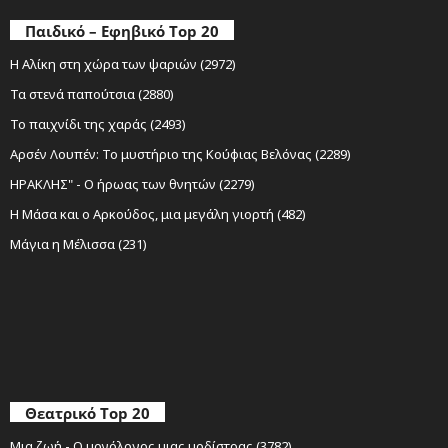
Παιδικό – Εφηβικό Top 20
Η Αλίκη στη χώρα των ψαριών (2972)
Τα στενά παπούτσια (2880)
Το παιχνίδι της χαράς (2493)
Αρσέν Λουπέν: Το μυστήριο της Κούφιας Βελόνας (2289)
ΗΡΑΚΛΗΣ" - Ο ήρωας των θνητών (2279)
Η Μάσα και ο Αρκούδος, μια μεγάλη γιορτή (482)
Μάγια η Μέλισσα (231)
Θεατρικό Top 20
Μια ζωή - Ο μονόλογος μιας μοδίστρας (3782)