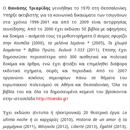
Ο
Θανάσης Τριαρίδης
γεννήθηκε το 1970 στη Θεσσαλονίκη.
Υπήρξε ακτιβιστής για τα κοινωνικά δικαιώματα των τσιγγάνων
στα χρόνια 1996-2001 και από το 2009 είναι αντιρρησίας
συνείδησης. Από το 2000 έχει εκδώσει 50 βιβλία με αφηγήσεις
και δοκίμια – ανάμεσά τους τα μυθιστορήματα
Ο άνεμος σφυρίζει
στην Κουπέλα
(2000),
τα μελένια λεμόνια *
(2005),
Τα χλωρά
διαμάντια * Βιβλίο Πρώτο, δειλινά 1-333
(2011). Επίσης έχει
δημοσιεύσει περισσότερα από 300 αισθητικά και πολιτικά
δοκίμια και άρθρα, ενώ έχει φτιάξει και επιμεληθεί διάφορα
εκδοτικά σχήματα, σειρές και περιοδικά. Από το 2007
οργανώνει κύκλους σεμιναρίων πάνω σε θέματα του
ευρωπαϊκού πολιτισμού σε Αθήνα και Θεσσαλονίκη. Όλα τα
βιβλία του και όλα τα δημοσιευμένα κείμενά του βρίσκονται
στην ιστοσελίδα
http://triaridis.gr/
Έχει εκδώσει (έντυπα ή ηλεκτρονικά) 20 θεατρικά έργα:
La
ultima noche ή οι καρχαρίες
(2010),
Ηistoria de un amor ή τα
μυρμήγκια
(2011),
Μένγκελε
(2012),
Liberté
(2013),
Égalité
(2013),