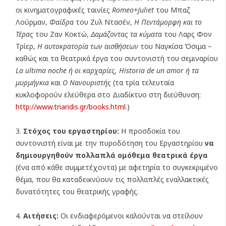
οι κινηματογραφικές ταινίες
Romeo+Juliet
του Μπαζ
Λούρμαν,
Φαίδρα
του Ζυλ Ντασέν,
Η Πεντάμορφη και το
Τέρας
του Ζαν Κοκτώ,
Δαμάζοντας τα κύματα
του Λαρς Φον
Τρίερ,
Η αυτοκρατορία των αισθήσεων
του Ναγκίσα Όσιμα –
καθώς και τα θεατρικά έργα του συντονιστή του σεμιναρίου
La u
ltima
noche
ή οι καρχαρίες,
Historia de un amor
ή τα
μυρμήγκια
και
Ο Νανουριστής
(τα τρία τελευταία
κυκλοφορούν ελεύθερα στο Διαδίκτυο στη διεύθυνση:
http://www.triaridis.gr/books.html
.)
Στόχος του εργαστηρίου:
Η προσδοκία του
συντονιστή είναι με την πυροδότηση του Εργαστηρίου
να
δημιουργηθούν πολλαπλά ομόθεμα θεατρικά έργα
(ένα από κάθε συμμετέχοντα) με αφετηρία το συγκεκριμένο
θέμα, που θα καταδεικνύουν τις πολλαπλές εναλλακτικές
δυνατότητες του θεατρικής γραφής.
Αιτήσεις:
Οι ενδιαφερόμενοι καλούνται να στείλουν