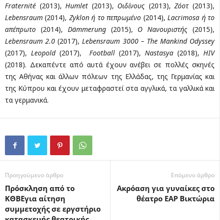
Fraternité
(2013),
Humlet
(2013),
Οιδίνους
(2013),
Zόοτ
(2013),
Lebensraum
(2014),
Zyklon ή το πεπρωμένο
(2014),
Lacrimosa ή το
απέπρωτο
(2014),
Dämmerung
(2015),
O Νανουριστής
(2015),
Lebensraum 2.0
(2017),
Lebensraum 3000 – The Mankind Odyssey
(2017),
Leopold
(2017),
Football
(2017),
Nastasya
(2018),
HIV
(2018). Δεκαπέντε από αυτά έχουν ανέβει σε πολλές σκηνές
της Αθήνας και άλλων πόλεων της Ελλάδας, της Γερμανίας και
της Κύπρου και έχουν μεταφραστεί στα αγγλικά, τα γαλλικά και
τα γερμανικά.
Προηγούμενο άρθρο
Επόμενο άρθρο
Πρόσκληση από το
Ακρόαση για γυναίκες στο
ΚΘΒΕγια αίτηση
θέατρο ΕΑΡ Βικτώρια
συμμετοχής σε εργστήριο
κατασκευής θεατρικής