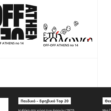
F ATHENS no 14
OFF-OFF ATHENS no 14
ο
Παιδικό – Εφηβικό Top 20
Θεα
Η Αλίκη στη χώρα των ψαριών (2972)
Μια ζ