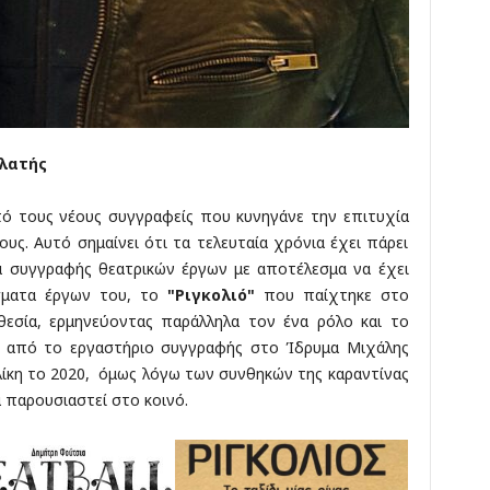
κ
έ
ς
Πλατής
από τους νέους συγγραφείς που κυνηγάνε την επιτυχία
υς. Αυτό σημαίνει ότι τα τελευταία χρόνια έχει πάρει
ρια συγγραφής θεατρικών έργων με αποτέλεσμα να έχει
σματα έργων του, το
"Ριγκολιό"
που παίχτηκε στο
εσία, ερμηνεύοντας παράλληλα τον ένα ρόλο και το
α από το εργαστήριο συγγραφής στο Ίδρυμα Μιχάλης
λίκη το 2020, όμως λόγω των συνθηκών της καραντίνας
α παρουσιαστεί στο κοινό.