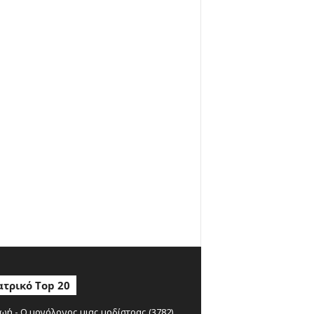
τρικό Top 20
ωή - Ο μονόλογος μιας μοδίστρας (3782)