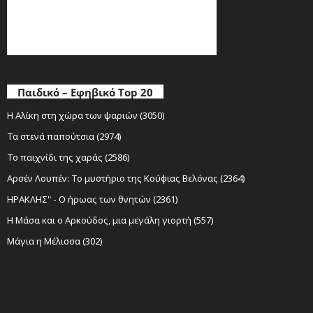
Παιδικό – Εφηβικό Top 20
Η Αλίκη στη χώρα των ψαριών (3050)
Τα στενά παπούτσια (2974)
Το παιχνίδι της χαράς (2586)
Αρσέν Λουπέν: Το μυστήριο της Κούφιας Βελόνας (2364)
ΗΡΑΚΛΗΣ" - Ο ήρωας των θνητών (2361)
Η Μάσα και ο Αρκούδος, μια μεγάλη γιορτή (557)
Μάγια η Μέλισσα (302)