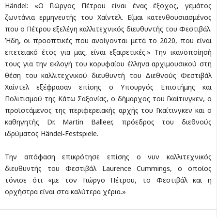
Händel: «Ο Γιώργος Πέτρου είναι ένας έξοχος, γεμάτος
ζωντάνια ερμηνευτής του Χαίντελ. Είμαι κατενθουσιασμένος
που ο Πέτρου εξελέγη καλλιτεχνικός διευθυντής του Φεστιβάλ.
Ήδη, οι προοπτικές που ανοίγονται μετά το 2020, που είναι
επετειακό έτος για μας, είναι εξαιρετικές.» Την ικανοποίησή
τους για την εκλογή του κορυφαίου έλληνα αρχιμουσικού στη
θέση του καλλιτεχνικού διευθυντή του Διεθνούς Φεστιβάλ
Χαίντελ εξέφρασαν επίσης ο Υπουργός Επιστήμης και
Πολιτισμού της Κάτω Σαξονίας, ο δήμαρχος του Γκαίτινγκεν, o
προϊστάμενος της περιφερειακής αρχής του Γκαίτινγκεν και ο
καθηγητής Dr. Martin Balleer, πρόεδρος του διεθνούς
ιδρύματος Händel‐Festspiele.
Την απόφαση επικρότησε επίσης ο νυν καλλιτεχνικός
διευθυντής του Φεστιβάλ Laurence Cummings, ο οποίος
τόνισε ότι «με τον Γιώργο Πέτρου, το Φεστιβάλ και η
ορχήστρα είναι στα καλύτερα χέρια.»