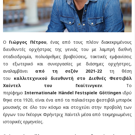
O
Γιώργος Πέτρου
, ένας από τους πλέον διακεκριμένους
διευθυντές ορχήστρας της γενιάς του με λαμπρή διεθνή
σταδιοδρομία, πολυάριθμες βραβεύσεις, τακτικές εμφανίσεις
το εξωτερικό και συνεργασίες με διάσημες ορχήστρες,
αναλαμβάνει
από τη σεζόν 2021-22
τη θέση
του
καλλιτεχνικού διευθυντή στο Διεθνές Φεστιβάλ
Χαίντελ του Γκαίτινγκεν
. Τo
περίφημο
Internationale
H
ä
ndel
Festspiele
G
ö
ttingen
ιδρύ
θηκε στα 1920, είναι ένα από τα παλαιότερα φεστιβάλ μπαρόκ
μουσικής σε όλο τον κόσμο και στοχεύει στην προβολή των
έργων του Γκέοργκ Φρήντριχ Χαίντελ μέσα από τεκμηριωμένες
ιστορικές ερμηνείες.