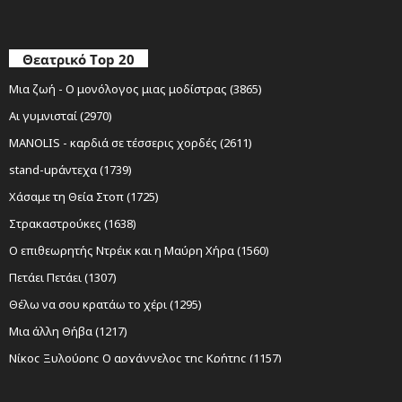
Θεατρικό Top 20
Μια ζωή - Ο μονόλογος μιας μοδίστρας (3865)
Αι γυμνισταί (2970)
MANOLIS - καρδιά σε τέσσερις χορδές (2611)
stand-upάντεχα (1739)
Χάσαμε τη Θεία Στοπ (1725)
Στρακαστρούκες (1638)
Ο επιθεωρητής Ντρέικ και η Μαύρη Χήρα (1560)
Πετάει Πετάει (1307)
Θέλω να σου κρατάω το χέρι (1295)
Μια άλλη Θήβα (1217)
Νίκος Ξυλούρης Ο αρχάγγελος της Κρήτης (1157)
Sexy Laundry (1152)