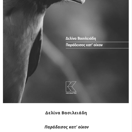
Δελίνα Βασιλειάδη
­­­Παράδεισος κατ’ οίκον