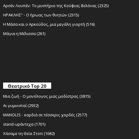
Αρσέν Λουπέν: Το μυστήριο της Κούφιας Βελόνας (2325)
ΗΡΑΚΛΗΣ" - Ο ήρωας των θνητών (2315)
Η Μάσα και ο Αρκούδος, μια μεγάλη γιορτή (516)
Μάγια η Μέλισσα (261)
Θεατρικό Top 20
Μια ζωή - Ο μονόλογος μιας μοδίστρας (3815)
Αι γυμνισταί (2932)
MANOLIS - καρδιά σε τέσσερις χορδές (2577)
stand-upάντεχα (1701)
Χάσαμε τη Θεία Στοπ (1682)