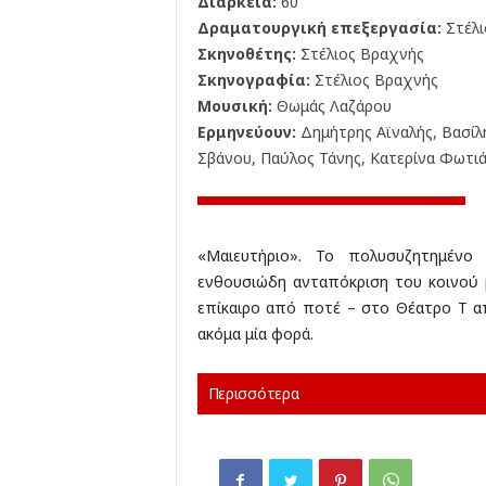
Διάρκεια:
60'
Δραματουργική επεξεργασία:
Στέλι
Σκηνοθέτης:
Στέλιος Βραχνής
Σκηνογραφία:
Στέλιος Βραχνής
Μουσική:
Θωμάς Λαζάρου
Ερμηνεύουν:
Δημήτρης Αϊναλής, Βασίλη
Σβάνου, Παύλος Τάνης, Κατερίνα Φωτιά
«Μαιευτήριο». Το πολυσυζητημένο 
ενθουσιώδη ανταπόκριση του κοινού 
επίκαιρο από ποτέ – στο Θέατρο Τ απ
ακόμα μία φορά.
Περισσότερα