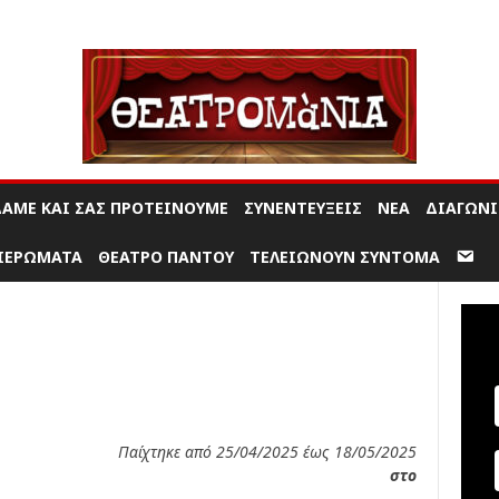
Θ
ε
α
τ
ρ
ο
μ
ΔΑΜΕ ΚΑΙ ΣΑΣ ΠΡΟΤΕΊΝΟΥΜΕ
ΣΥΝΕΝΤΕΎΞΕΙΣ
ΝΈΑ
ΔΙΑΓΩΝ
α
ν
ΙΕΡΏΜΑΤΑ
ΘΈΑΤΡΟ ΠΑΝΤΟΎ
ΤΕΛΕΙΏΝΟΥΝ ΣΎΝΤΟΜΑ
ί
α
|
Π
α
ρ
α
σ
Παίχτηκε από 25/04/2025 έως 18/05/2025
τ
στο
ά