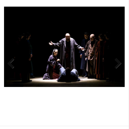
Previ
Next
ous