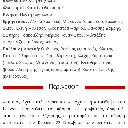
Κοστούμια:
Νίκη Ψυχογιού
Φωτισμοί:
Χριστίνα Θανάσουλα
Κίνηση:
Νάντη Γώγουλου
Ερμηνεύουν:
Αλεξία Καλτσίκη, Μαριάννα Δημητρίου, Καλλιόπη
Σίμου, Ελένη Μολέσκη, Κλεοπάτρα Μάρκου, Θανάσης Δόβρης,
Σωτήρης Τσακομίδης, Μάριος Παναγιώτου, Μιλτιάδης
Φιορέντζης, Γιώργος Δικαίος
Παίζουν μουσική:
Θοδωρής Βαζάκας (κρουστά), Κώστας
Γάτσιος (κλαρινέτο, μπάσο κλαρινέτο), Αλέξης Καραϊσκάκης
(τσέλο), Σπύρος Μοσχονάς (τρομπόνι), Ελευθερία Τόγια
(βιόλα), Δημήτρης Τίγκας (κοντραμπάσο), Κώστας Τσιώλης
(ηλεκτρονικά)
Περιγραφή
«Όποιος έχει αυτιά, ας ακούσει.» Έρχεται η Αποκάλυψη του
Ιωάννη. Η συντέλεια του κόσμου ως προφητεία, όραμα ή,
μήπως, μανιφέστο εξέγερσης, σε μια παράσταση πιο επίκαιρη
από ποτέ. Την Κυριακή 22 Νοεμβρίου συντονιστείτε στο