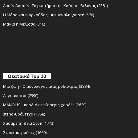
Αρσέν Λουπέν: Το μυστήριο της Κούφιας Βελόνας (2381)
Η Μάσα και ο Αρκούδος, μια μεγάλη γιορτή (570)
Μάγια η Μέλισσα (316)
Θεατρικό Top 20
Μια ζωή - Ο μονόλογος μιας μοδίστρας (3884)
Αι γυμνισταί (2990)
MANOLIS - καρδιά σε τέσσερις χορδές (2629)
stand-upάντεχα (1758)
Χάσαμε τη Θεία Στοπ (1743)
Στρακαστρούκες (1660)