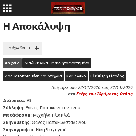
Η Αποκάλυψη
Το έχω δει
0
Αρχείο
Διαδικτυακά - Μαγνητοσκοπημένο
Δραματοποιημένη Λογοτεχνία
Κοινωνικό
Ελεύθερη Είσοδος
Παίχτηκε από 22/11/2020 έως 22/11/2020
στο
Στέγη του Ιδρύματος Ωνάση
Διάρκεια:
93'
Σύλληψη:
Θάνος Παπακωνσταντίνου
Μετάφραση:
Μιχαήλα Πλιαπλιά
Σκηνοθέτης:
Θάνος Παπακωνσταντίνου
Σκηνογραφία:
Νίκη Ψυχογιού