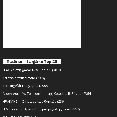
Παιδικό – Εφηβικό Top 20
Η Αλίκη στη χώρα των ψαριών (3050)
Τα στενά παπούτσια (2974)
Το παιχνίδι της χαράς (2586)
Αρσέν Λουπέν: Το μυστήριο της Κούφιας Βελόνας (2364)
ΗΡΑΚΛΗΣ" - Ο ήρωας των θνητών (2361)
Η Μάσα και ο Αρκούδος, μια μεγάλη γιορτή (557)
Μάγια η Μέλισσα (302)