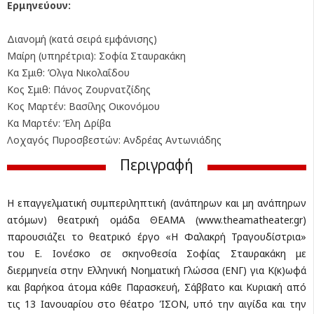
Ερμηνεύουν:
Διανομή (κατά σειρά εμφάνισης)
Μαίρη (υπηρέτρια): Σοφία Σταυρακάκη
Κα Σμιθ: Όλγα Νικολαΐδου
Κος Σμιθ: Πάνος Ζουρνατζίδης
Κος Μαρτέν: Βασίλης Οικονόμου
Κα Μαρτέν: Έλη Δρίβα
Λοχαγός Πυροσβεστών: Ανδρέας Αντωνιάδης
Περιγραφή
Η επαγγελματική συμπεριληπτική (ανάπηρων και μη ανάπηρων
ατόμων) θεατρική ομάδα ΘΕΑΜΑ (www.theamatheater.gr)
παρουσιάζει το θεατρικό έργο «Η Φαλακρή Τραγουδίστρια»
του Ε. Ιονέσκο σε σκηνοθεσία Σοφίας Σταυρακάκη με
διερμηνεία στην Ελληνική Νοηματική Γλώσσα (ΕΝΓ) για Κ(κ)ωφά
και βαρήκοα άτομα κάθε Παρασκευή, Σάββατο και Κυριακή από
τις 13 Ιανουαρίου στο θέατρο ΊΣΟΝ, υπό την αιγίδα και την