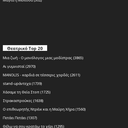
Θεατρικό Top 20
Μια ζωή - Ο μονόλογος μιας μοδίστρας (3865)
Αι γυμνισταί (2970)
MANOLIS - καρδιά σε τέσσερις χορδές (2611)
stand-upάντεχα (1739)
Χάσαμε τη Θεία Στοπ (1725)
Στρακαστρούκες (1638)
Ο επιθεωρητής Ντρέικ και η Μαύρη Χήρα (1560)
Πετάει Πετάει (1307)
Θέλω να σου κρατάω το χέρι (1295)