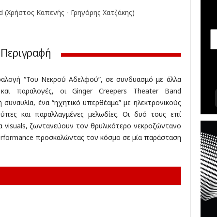
σ
d (Χρήστος Καπενής - Γρηγόρης Χατζάκης)
ε
ι
ς
,
Περιγραφή
δ
ι
α
ραλογή “Του Νεκρού Αδελφού”, σε συνδυασμό με άλλα
γ
 και παραλογές, οι Ginger Creepers Theater Band
ω
ή συναυλία, ένα “ηχητικό υπερθέαμα” με ηλεκτρονικούς
ν
ύπες και παραλλαγμένες μελωδίες. Οι δυό τους επί
ι
σ
α visuals, ζωντανεύουν τον θρυλικότερο νεκροζώντανο
μ
 performance προσκαλώντας τον κόσμο σε μία παράσταση
ο
ί
,
κ
ρ
ι
τ
ι