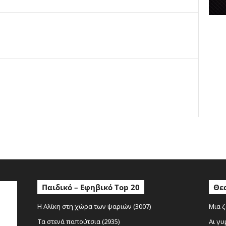
ο
Παιδικό – Εφηβικό Top 20
Θεα
Η Αλίκη στη χώρα των ψαριών (3007)
Μια ζ
Τα στενά παπούτσια (2935)
Αι γυ