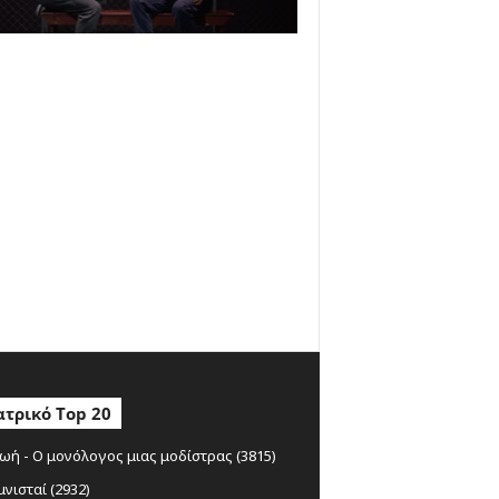
τρικό Top 20
ωή - Ο μονόλογος μιας μοδίστρας (3815)
μνισταί (2932)