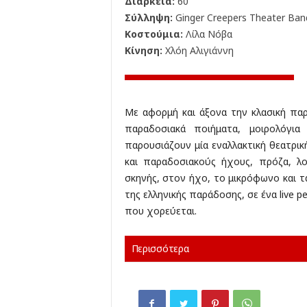
Διάρκεια:
60'
Σύλληψη:
Ginger Creepers Theater Ban
Κοστούμια:
Λίλα Νόβα
Κίνηση:
Χλόη Αλιγιάννη
Με αφορμή και άξονα την κλασική πα
παραδοσιακά ποιήματα, μοιρολόγια
παρουσιάζουν μία εναλλακτική θεατρικ
και παραδοσιακούς ήχους, πρόζα, λο
σκηνής, στον ήχο, το μικρόφωνο και τ
της ελληνικής παράδοσης, σε ένα live
που χορεύεται.
Περισσότερα