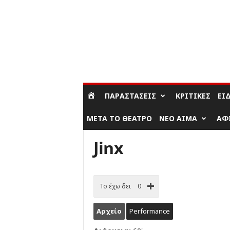
ΣΎΝΔΕΣΗ / ΕΓΓΡΑΦΉ
ΠΑΡΑΣΤΆΣΕΙΣ
ΚΡΙΤΙΚΈΣ
ΕΊ
ΜΕΤΆ ΤΟ ΘΈΑΤΡΟ
ΝΈΟ ΑΊΜΑ
ΑΦ
Jinx
Το έχω δει
0
Αρχείο
Performance