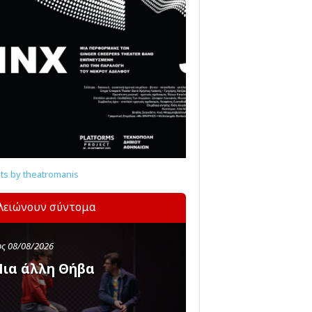
s by theatromanis
λειώνουν σύντομα
ς 08/08/2026
ια άλλη Θήβα