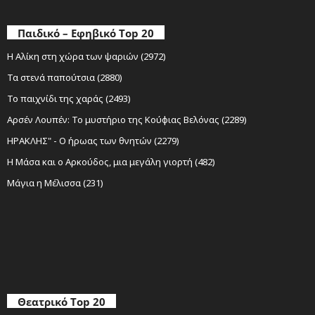
Παιδικό – Εφηβικό Top 20
Η Αλίκη στη χώρα των ψαριών (2972)
Τα στενά παπούτσια (2880)
Το παιχνίδι της χαράς (2493)
Αρσέν Λουπέν: Το μυστήριο της Κούφιας Βελόνας (2289)
ΗΡΑΚΛΗΣ" - Ο ήρωας των θνητών (2279)
Η Μάσα και ο Αρκούδος, μια μεγάλη γιορτή (482)
Μάγια η Μέλισσα (231)
Θεατρικό Top 20