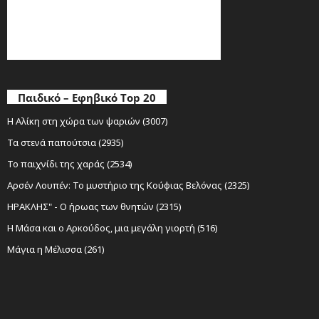
Παιδικό – Εφηβικό Top 20
Η Αλίκη στη χώρα των ψαριών (3007)
Τα στενά παπούτσια (2935)
Το παιχνίδι της χαράς (2534)
Αρσέν Λουπέν: Το μυστήριο της Κούφιας Βελόνας (2325)
ΗΡΑΚΛΗΣ" - Ο ήρωας των θνητών (2315)
Η Μάσα και ο Αρκούδος, μια μεγάλη γιορτή (516)
Μάγια η Μέλισσα (261)