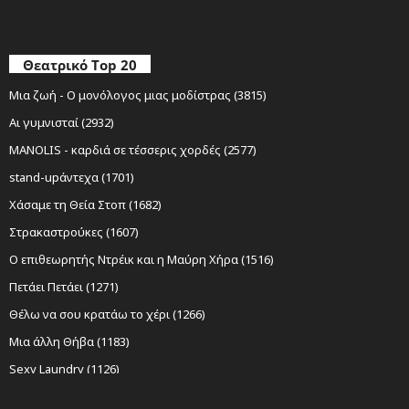
Θεατρικό Top 20
Μια ζωή - Ο μονόλογος μιας μοδίστρας (3815)
Αι γυμνισταί (2932)
MANOLIS - καρδιά σε τέσσερις χορδές (2577)
stand-upάντεχα (1701)
Χάσαμε τη Θεία Στοπ (1682)
Στρακαστρούκες (1607)
Ο επιθεωρητής Ντρέικ και η Μαύρη Χήρα (1516)
Πετάει Πετάει (1271)
Θέλω να σου κρατάω το χέρι (1266)
Μια άλλη Θήβα (1183)
Sexy Laundry (1126)
Νίκος Ξυλούρης Ο αρχάγγελος της Κρήτης (1116)