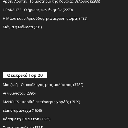
Αρσέν Λουπέν: Το μυστήριο της Κούφιας Βελόνας (2289)
ΗΡΑΚΛΗΣ" - Ο ήρωας των θνητών (2279)
Η Μάσα και ο Αρκούδος, μια μεγάλη γιορτή (482)
Μάγια η Μέλισσα (231)
Θεατρικό Top 20
Μια ζωή - Ο μονόλογος μιας μοδίστρας (3782)
Αι γυμνισταί (2896)
MANOLIS - καρδιά σε τέσσερις χορδές (2529)
stand-upάντεχα (1658)
Χάσαμε τη Θεία Στοπ (1635)
Στρακαστρούκες (1571)