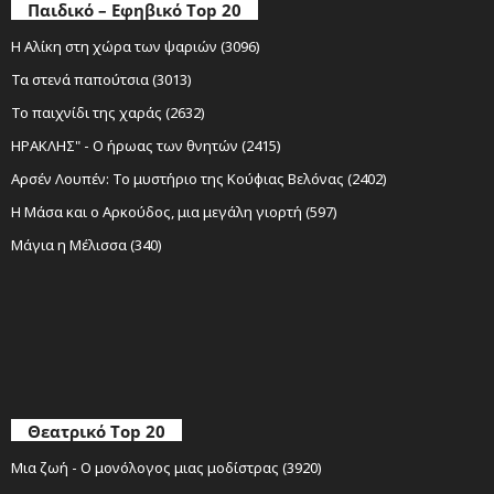
Παιδικό – Εφηβικό Top 20
Η Αλίκη στη χώρα των ψαριών (3096)
Τα στενά παπούτσια (3013)
Το παιχνίδι της χαράς (2632)
ΗΡΑΚΛΗΣ" - Ο ήρωας των θνητών (2415)
Αρσέν Λουπέν: Το μυστήριο της Κούφιας Βελόνας (2402)
Η Μάσα και ο Αρκούδος, μια μεγάλη γιορτή (597)
Μάγια η Μέλισσα (340)
Θεατρικό Top 20
Μια ζωή - Ο μονόλογος μιας μοδίστρας (3920)