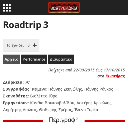
Roadtrip 3
Το έχω δει
0
Αρχείο
Performance
Διαδραστικό
Παίχτηκε από 22/09/2015 έως 17/10/2015
στο
Κινητήρας
Διάρκεια:
70’
Συγγραφέας:
Κείμενα: Γιάννης Ζευγώλης, Γιάννης Ράγκος
Σκηνοθέτης:
Βιολέττα Γύρα
Ερμηνεύουν:
Κύνθια Βουκουβαλίδου, Αστέρης Κρικώνης,
Δημήτρης Λιόλιος, Θοδωρής Σμέρος, Έλενα Τυρέα
Περιγραφή