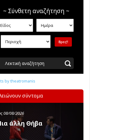
~ Σύνθετη αναζήτηση ~
Λεκτική αναζήτηση
s by theatromanis
λειώνουν σύντομα
ς 08/08/2026
ια άλλη Θήβα