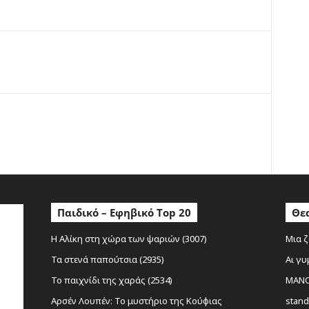
ο
Παιδικό – Εφηβικό Top 20
Θεα
Η Αλίκη στη χώρα των ψαριών (3007)
Μια ζ
Τα στενά παπούτσια (2935)
Αι γυ
Το παιχνίδι της χαράς (2534)
MANOL
Αρσέν Λουπέν: Το μυστήριο της Κούφιας
stand