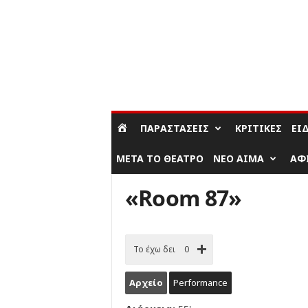
ΣΎΝΔΕΣΗ / ΕΓΓΡΑΦΉ
ΠΑΡΑΣΤΆΣΕΙΣ
ΚΡΙΤΙΚΈΣ
ΕΊ
ΜΕΤΆ ΤΟ ΘΈΑΤΡΟ
ΝΈΟ ΑΊΜΑ
ΑΦ
«Room 87»
Το έχω δει
0
Αρχείο
Performance