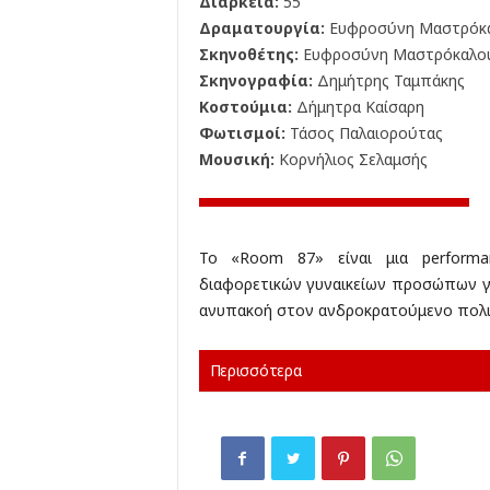
Διάρκεια:
55'
Δραματουργία:
Ευφροσύνη Μαστρόκ
Σκηνοθέτης:
Ευφροσύνη Μαστρόκαλο
Σκηνογραφία:
Δημήτρης Ταμπάκης
Κοστούμια:
Δήμητρα Καίσαρη
Φωτισμοί:
Τάσος Παλαιορούτας
Μουσική:
Κορνήλιος Σελαμσής
Το «Room 87» είναι μια performan
διαφορετικών γυναικείων προσώπων γι
ανυπακοή στον ανδροκρατούμενο πολιτ
Περισσότερα