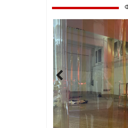
Previ
ous