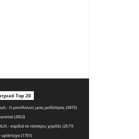
τρικό Top 20
ωή - Ο μονόλογος μιας μοδίστρας (3815)
μνισταί (2932)
IS - καρδιά σε τέσσερις χορδές (2577)
-upάντεχα (1701)