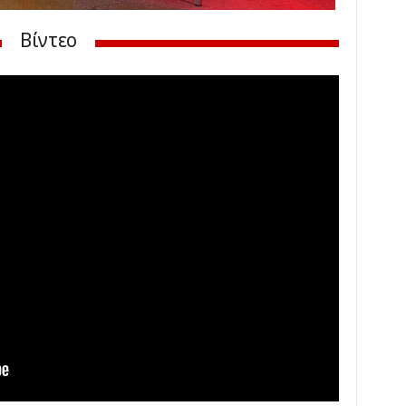
Βίντεο