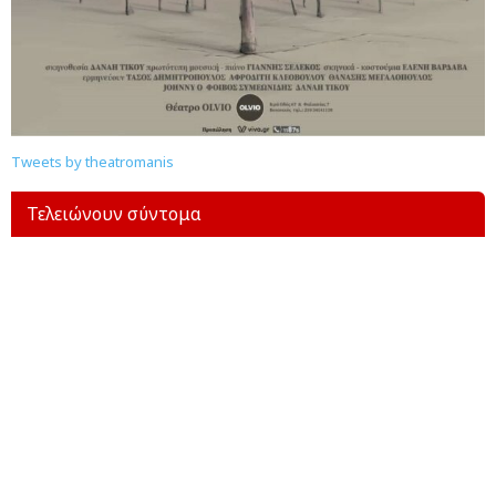
Tweets by theatromanis
Τελειώνουν σύντομα