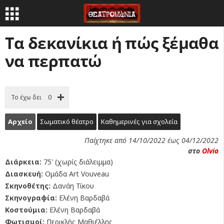
Τα δεκανίκια ή πώς ξέμαθα
να περπατώ
Το έχω δει
0
Αρχείο
Σωματικό θέατρο
Καθημερινές για σχολεία
Παίχτηκε από 14/10/2022 έως 04/12/2022
στο
Olvio
Διάρκεια:
75' (χωρίς διάλειμμα)
Διασκευή:
Ομάδα Art Vouveau
Σκηνοθέτης:
Δανάη Τίκου
Σκηνογραφία:
Ελένη Βαρδαβά
Κοστούμια:
Ελένη Βαρδαβά
Φωτισμοί:
Περικλής Μαθιέλλης