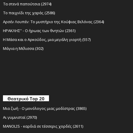
Τα στενά παπούτσια (2974)
Το παιχνίδι της χαράς (2586)
Αρσέν Λουπέν: Το μυστήριο της Κούφιας Βελόνας (2364)
ΗΡΑΚΛΗΣ" - Ο ήρωας των θνητών (2361)
Η Μάσα και ο Αρκούδος, μια μεγάλη γιορτή (557)
Μάγια η Μέλισσα (302)
Θεατρικό Top 20
Μια ζωή - Ο μονόλογος μιας μοδίστρας (3865)
Αι γυμνισταί (2970)
MANOLIS - καρδιά σε τέσσερις χορδές (2611)