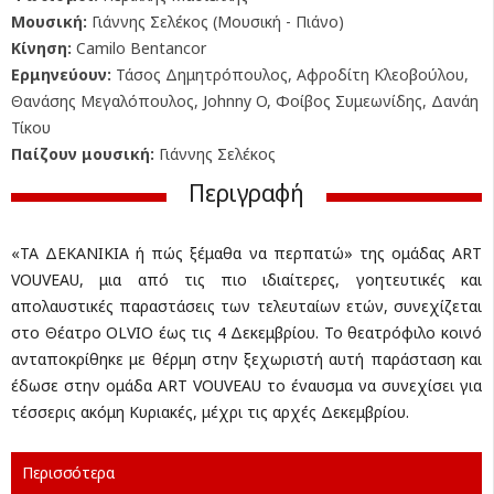
Μουσική:
Γιάννης Σελέκος (Μουσική - Πιάνο)
Κίνηση:
Camilo Bentancor
Ερμηνεύουν:
Τάσος Δημητρόπουλος, Αφροδίτη Κλεοβούλου,
Θανάσης Μεγαλόπουλος, Johnny O, Φοίβος Συμεωνίδης, Δανάη
Τίκου
Παίζουν μουσική:
Γιάννης Σελέκος
Περιγραφή
«ΤΑ ΔΕΚΑΝΙΚΙΑ ή πώς ξέμαθα να περπατώ» της ομάδας ART
VOUVEAU, μια από τις πιο ιδιαίτερες, γοητευτικές και
απολαυστικές παραστάσεις των τελευταίων ετών, συνεχίζεται
στο Θέατρο OLVIO έως τις 4 Δεκεμβρίου. Το θεατρόφιλο κοινό
ανταποκρίθηκε με θέρμη στην ξεχωριστή αυτή παράσταση και
έδωσε στην ομάδα ART VOUVEAU το έναυσμα να συνεχίσει για
τέσσερις ακόμη Κυριακές, μέχρι τις αρχές Δεκεμβρίου.
Περισσότερα