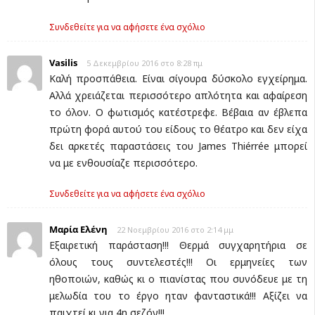
Συνδεθείτε για να αφήσετε ένα σχόλιο
Vasilis
5 Δεκεμβρίου 2016 στο 8:28 πμ
Καλή προσπάθεια. Είναι σίγουρα δύσκολο εγχείρημα.
Αλλά χρειάζεται περισσότερο απλότητα και αφαίρεση
το όλον. Ο φωτισμός κατέστρεφε. Βέβαια αν έβλεπα
πρώτη φορά αυτού του είδους το θέατρο και δεν είχα
δει αρκετές παραστάσεις του James Thiérrée μπορεί
να με ενθουσίαζε περισσότερο.
Συνδεθείτε για να αφήσετε ένα σχόλιο
Μαρία Ελένη
22 Νοεμβρίου 2016 στο 2:14 μμ
Εξαιρετική παράσταση!!! Θερμά συγχαρητήρια σε
όλους τους συντελεστές!!! Οι ερμηνείες των
ηθοποιών, καθώς κι ο πιανίστας που συνόδευε με τη
μελωδία του το έργο ηταν φανταστικά!!! Αξίζει να
παιχτεί κι για 4η σεζόν!!!