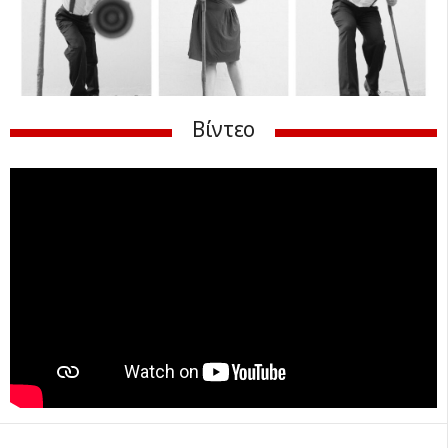
Βίντεο