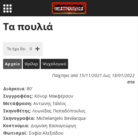
Τα πουλιά
Το έχω δει
0
Αρχείο
Θρίλερ
Ψυχολογικό
Παίχτηκε από 15/11/2021 έως 18/01/2022
στο
Διάρκεια:
80'
Συγγραφέας:
Κόνορ Μακφέρσον
Μετάφραση:
Αντώνης Γαλέος
Σκηνοθέτης:
Λεωνίδας Παπαδόπουλος
Σκηνογραφία:
Michelangelo Bevilacqua
Κοστούμια:
Δομνίκη Βασιαγεώργη
Φωτισμοί:
Σοφία Αλεξιάδου