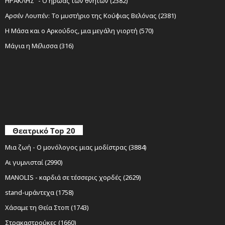
ΗΡΑΚΛΗΣ" - Ο ήρωας των θνητών (2382)
Αρσέν Λουπέν: Το μυστήριο της Κούφιας Βελόνας (2381)
Η Μάσα και ο Αρκούδος, μια μεγάλη γιορτή (570)
Μάγια η Μέλισσα (316)
Θεατρικό Top 20
Μια ζωή - Ο μονόλογος μιας μοδίστρας (3884)
Αι γυμνισταί (2990)
MANOLIS - καρδιά σε τέσσερις χορδές (2629)
stand-upάντεχα (1758)
Χάσαμε τη Θεία Στοπ (1743)
Στρακαστρούκες (1660)