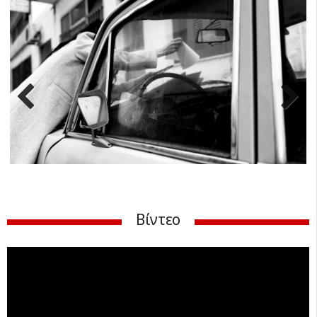
Previ
Next
ous
Βίντεο