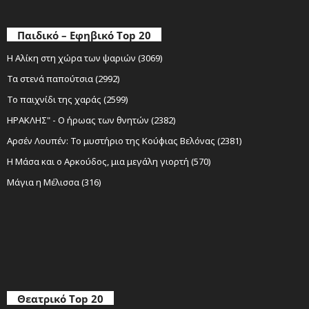
Παιδικό – Εφηβικό Top 20
Η Αλίκη στη χώρα των ψαριών (3069)
Τα στενά παπούτσια (2992)
Το παιχνίδι της χαράς (2599)
ΗΡΑΚΛΗΣ" - Ο ήρωας των θνητών (2382)
Αρσέν Λουπέν: Το μυστήριο της Κούφιας Βελόνας (2381)
Η Μάσα και ο Αρκούδος, μια μεγάλη γιορτή (570)
Μάγια η Μέλισσα (316)
Θεατρικό Top 20