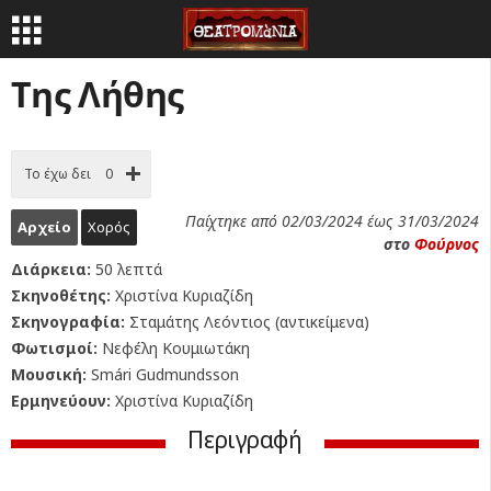
Της Λήθης
Το έχω δει
0
Παίχτηκε από 02/03/2024 έως 31/03/2024
Αρχείο
Χορός
στο
Φούρνος
Διάρκεια:
50 λεπτά
Σκηνοθέτης:
Χριστίνα Κυριαζίδη
Σκηνογραφία:
Σταμάτης Λεόντιος (αντικείμενα)
Φωτισμοί:
Νεφέλη Κουμιωτάκη
Μουσική:
Smári Gudmundsson
Ερμηνεύουν:
Χριστίνα Κυριαζίδη
Περιγραφή