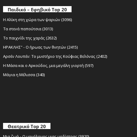
Παιδικό – Εφηβικό Top 20
Η Αλίκη στη χώρα των ψαριών (3096)
Τα στενά παπούτσια (3013)
Το παιχνίδι της χαράς (2632)
ΗΡΑΚΛΗΣ" - Ο ήρωας των θνητών (2415)
Αρσέν Λουπέν: Το μυστήριο της Κούφιας Βελόνας (2402)
Η Μάσα και ο Αρκούδος, μια μεγάλη γιορτή (597)
Μάγια η Μέλισσα (340)
Θεατρικό Top 20
Μια ζωή - Ο μονόλογος μιας μοδίστρας (3920)