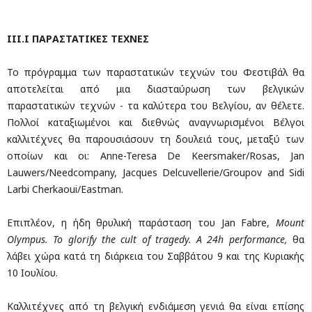
III
.
I
ΠΑΡΑΣΤΑΤΙΚΕΣ ΤΕΧΝΕΣ
Το πρόγραμμα των παραστατικών τεχνών του Φεστιβάλ θα
αποτελείται από μια διασταύρωση των βελγικών
παραστατικών τεχνών - τα καλύτερα του Βελγίου, αν θέλετε.
Πολλοί καταξιωμένοι και διεθνώς αναγνωρισμένοι Βέλγοι
καλλιτέχνες θα παρουσιάσουν τη δουλειά τους, μεταξύ των
οποίων και οι: Anne-Teresa De Keersmaker/Rosas, Jan
Lauwers/Needcompany, Jacques Delcuvellerie/Groupov and Sidi
Larbi Cherkaoui/Eastman.
Επιπλέον, η ήδη θρυλική παράσταση του Jan Fabre,
Mount
Olympus
.
To glorify the cult of tragedy. A
24
h
performance
,
θα
λάβει χώρα κατά τη διάρκεια του Σαββάτου 9 και της Κυριακής
10 Ιουλίου.
Καλλιτέχνες από τη βελγική ενδιάμεση γενιά θα είναι επίσης