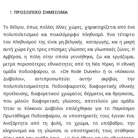
ΠΡΟΣΩΠΙΚΟ ΣΗΜΕΙΩΜΑ
Το Βέλγιο, όπως πολλές άλλες χώρες, χαρακτηρίζεται από ένα
πολυπολιτισμικό και ποικιλόμορφο πληθυσμό. Ένα τέταρτο
του πληθυσμού της είναι μη-βελγικής καταγωγής, και η μικρή
αυτή χώρα έχει τρεις επίσημες γλώσσες και γλωσσικές ζώνες. Η
Αμβέρσα, η πόλη στην οποία γεννήθηκα, ζω και εργάζομαι,
μετρά περισσότερες εθνικότητες από τη Νέα Υόρκη. Η εθνική
ομάδα ποδοσφαίρου, οι «De Rode Duivels» ή οι «Κόκκινοι
Διάβολοι», αντιπροσωπεύει αυτήν ακριβώς την
πολυπολιτισμικότητα. Ποδοσφαιριστές διαφορετικής εθνικής
προέλευσης, διαφορετικού χρώματος δέρματος και θρησκείας,
που μιλούν διαφορετικές γλώσσες, αποτελούν μία ομάδα.
Όταν οι Κόκκινοι Διάβολοι επιλέχθηκαν για το Παγκόσμιο
Πρωτάθλημα Ποδοσφαίρου, οι υποστηρικτές τους έγιναν ένα.
Ανεξάρτητα από τη φυλή, το χρώμα, το υπόβαθρο, την
κληρονομιά και τη γλώσσα, οι υποστηρικτές τους στάθηκαν
πίσω από την ομάδα τους - ως ένα έθνος και μία εθνικότητα.