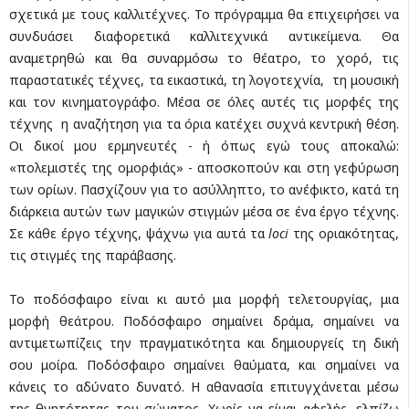
σχετικά με τους καλλιτέχνες. Το πρόγραμμα θα επιχειρήσει να
συνδυάσει διαφορετικά καλλιτεχνικά αντικείμενα. Θα
αναμετρηθώ και θα συναρμόσω το θέατρο, το χορό, τις
παραστατικές τέχνες, τα εικαστικά, τη λογοτεχνία, τη μουσική
και τον κινηματογράφο. Μέσα σε όλες αυτές τις μορφές της
τέχνης η αναζήτηση για τα όρια κατέχει συχνά κεντρική θέση.
Οι δικοί μου ερμηνευτές - ή όπως εγώ τους αποκαλώ:
«πολεμιστές της ομορφιάς» - αποσκοπούν και στη γεφύρωση
των ορίων. Πασχίζουν για το ασύλληπτο, το ανέφικτο, κατά τη
διάρκεια αυτών των μαγικών στιγμών μέσα σε ένα έργο τέχνης.
Σε κάθε έργο τέχνης, ψάχνω για αυτά τα
loci
της οριακότητας,
τις στιγμές της παράβασης.
Το ποδόσφαιρο είναι κι αυτό μια μορφή τελετουργίας, μια
μορφή θεάτρου. Ποδόσφαιρο σημαίνει δράμα, σημαίνει να
αντιμετωπίζεις την πραγματικότητα και δημιουργείς τη δική
σου μοίρα. Ποδόσφαιρο σημαίνει θαύματα, και σημαίνει να
κάνεις το αδύνατο δυνατό. Η αθανασία επιτυγχάνεται μέσω
της θνητότητας του σώματος. Χωρίς να είμαι αφελής, ελπίζω