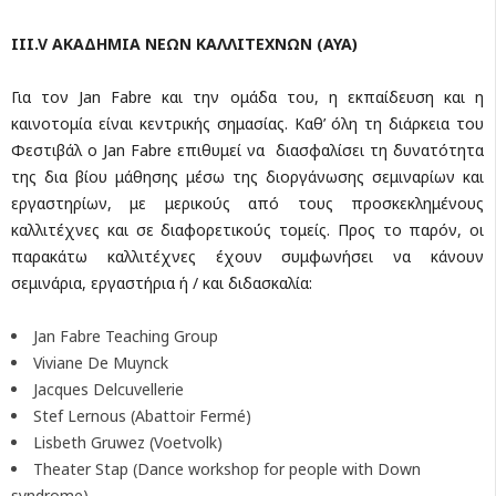
III
.
V
ΑΚΑΔΗΜΙΑ ΝΕΩΝ ΚΑΛΛΙΤΕΧΝΩΝ (
AYA
)
Για τον Jan Fabre και την ομάδα του, η εκπαίδευση και η
καινοτομία είναι κεντρικής σημασίας. Καθ’ όλη τη διάρκεια του
Φεστιβάλ ο Jan Fabre επιθυμεί να διασφαλίσει τη δυνατότητα
της δια βίου μάθησης μέσω της διοργάνωσης σεμιναρίων και
εργαστηρίων, με μερικούς από τους προσκεκλημένους
καλλιτέχνες και σε διαφορετικούς τομείς. Προς το παρόν, οι
παρακάτω καλλιτέχνες έχουν συμφωνήσει να κάνουν
σεμινάρια, εργαστήρια ή / και διδασκαλία:
Jan Fabre Teaching Group
Viviane De Muynck
Jacques Delcuvellerie
Stef Lernous (Abattoir Fermé)
Lisbeth Gruwez (Voetvolk)
Theater Stap (Dance workshop for people with Down
syndrome)