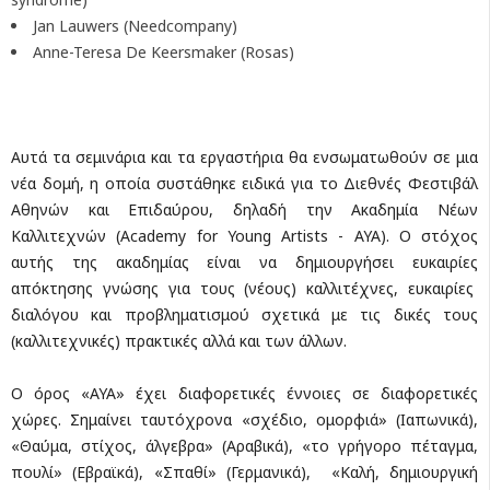
Jan Lauwers (Needcompany)
Anne-Teresa De Keersmaker (Rosas)
Αυτά τα σεμινάρια και τα εργαστήρια θα ενσωματωθούν σε μια
νέα δομή, η οποία συστάθηκε ειδικά για το Διεθνές Φεστιβάλ
Αθηνών και Επιδαύρου, δηλαδή την Ακαδημία Νέων
Καλλιτεχνών (Academy for Young Artists - AYA). Ο στόχος
αυτής της ακαδημίας είναι να δημιουργήσει ευκαιρίες
απόκτησης γνώσης για τους (νέους) καλλιτέχνες, ευκαιρίες
διαλόγου και προβληματισμού σχετικά με τις δικές τους
(καλλιτεχνικές) πρακτικές αλλά και των άλλων.
Ο όρος «AYA» έχει διαφορετικές έννοιες σε διαφορετικές
χώρες. Σημαίνει ταυτόχρονα «σχέδιο, ομορφιά» (Ιαπωνικά),
«Θαύμα, στίχος, άλγεβρα» (Αραβικά), «το γρήγορο πέταγμα,
πουλί» (Εβραϊκά), «Σπαθί» (Γερμανικά), «Καλή, δημιουργική