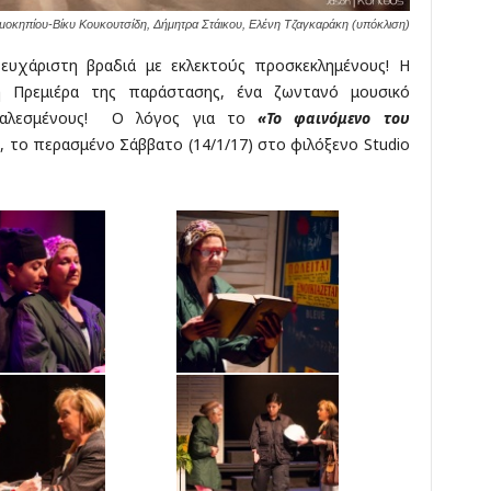
μοκηπίου-Βίκυ Κουκουτσίδη, Δήμητρα Στάικου, Ελένη Τζαγκαράκη (υπόκλιση)
ευχάριστη βραδιά με εκλεκτούς προσκεκλημένους! Η
η Πρεμιέρα της παράστασης, ένα ζωντανό μουσικό
καλεσμένους! Ο λόγος για το
«Το φαινόμενο του
υ
, το περασμένο Σάββατο (14/1/17) στο φιλόξενο Studio