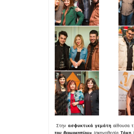
Στην
ασφυκτικά γεμάτη
αίθουσα τ
του θερμοκηπίου»
(σκηνοθεσία
Τάκη 