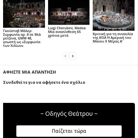
Luigi Cherubini, Medea:
Γκούσταβ Μάλερ:
Μία ανασύνθεση 65
Κριτική για τη συναυλία
Συμφωνία αρ. 8 σε Μιb
χρόνια μετά
της ΚΟΑ Η Αμερική του
μείζονα, GMW 48,
Μάνου Χ Μέρας Α’
γνωστή ως «Συμφωνία
των Χιλίων»
ΑΦΗΣΤΕ ΜΙΑ ΑΠΑΝΤΗΣΗ
Συνδεθείτε για να αφήσετε ένα σχόλιο
~ Οδηγός Θεάτρου ~
Παίζεται τώρα