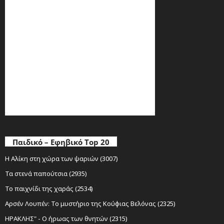
Παιδικό – Εφηβικό Top 20
Η Αλίκη στη χώρα των ψαριών (3007)
Τα στενά παπούτσια (2935)
Το παιχνίδι της χαράς (2534)
Αρσέν Λουπέν: Το μυστήριο της Κούφιας Βελόνας (2325)
ΗΡΑΚΛΗΣ" - Ο ήρωας των θνητών (2315)