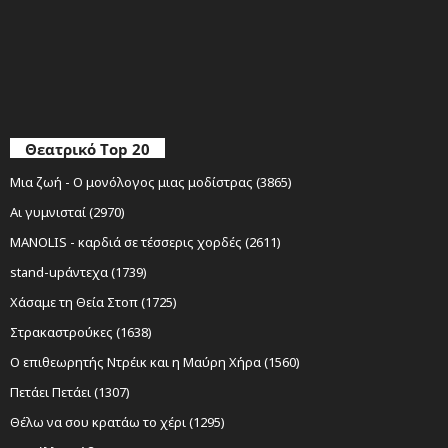
Θεατρικό Top 20
Μια ζωή - Ο μονόλογος μιας μοδίστρας (3865)
Αι γυμνισταί (2970)
MANOLIS - καρδιά σε τέσσερις χορδές (2611)
stand-upάντεχα (1739)
Χάσαμε τη Θεία Στοπ (1725)
Στρακαστρούκες (1638)
Ο επιθεωρητής Ντρέικ και η Μαύρη Χήρα (1560)
Πετάει Πετάει (1307)
Θέλω να σου κρατάω το χέρι (1295)