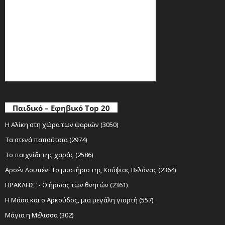
Παιδικό – Εφηβικό Top 20
Η Αλίκη στη χώρα των ψαριών (3050)
Τα στενά παπούτσια (2974)
Το παιχνίδι της χαράς (2586)
Αρσέν Λουπέν: Το μυστήριο της Κούφιας Βελόνας (2364)
ΗΡΑΚΛΗΣ" - Ο ήρωας των θνητών (2361)
Η Μάσα και ο Αρκούδος, μια μεγάλη γιορτή (557)
Μάγια η Μέλισσα (302)