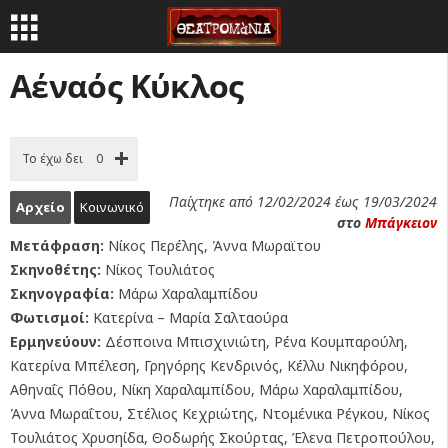
Αέναός Κύκλος
Το έχω δει
0
Παίχτηκε από 12/02/2024 έως 19/03/2024
Αρχείο
Κοινωνικό
στο
Μπάγκειον
Μετάφραση:
Νίκος Περέλης, Άννα Μωραϊτου
Σκηνοθέτης:
Νίκος Τουλιάτος
Σκηνογραφία:
Μάρω Χαραλαμπίδου
Φωτισμοί:
Κατερίνα – Μαρία Σαλταούρα
Ερμηνεύουν:
Δέσποινα Μπισχινιώτη, Ρένα Κουμπαρούλη,
Κατερίνα Μπέλεση, Γρηγόρης Κενδρινός, Κέλλυ Νικηφόρου,
Αθηναΐς Πόθου, Νίκη Χαραλαμπίδου, Μάρω Χαραλαμπίδου,
Άννα Μωραΐτου, Στέλιος Κεχριώτης, Ντομένικα Ρέγκου, Νίκος
Τουλιάτος Χρυσηίδα, Θοδωρής Σκούρτας, Έλενα Πετροπούλου,