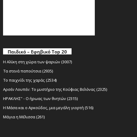
Παιδικό – Εφηβικό Top 20
Η Αλίκη στη χώρα των ψαριών (3007)
Τα στενά παπούτσια (2935)
Το παιχνίδι της χαράς (2534)
Αρσέν Λουπέν: Το μυστήριο της Κούφιας Βελόνας (2325)
ΗΡΑΚΛΗΣ" - Ο ήρωας των θνητών (2315)
Η Μάσα και ο Αρκούδος, μια μεγάλη γιορτή (516)
Μάγια η Μέλισσα (261)