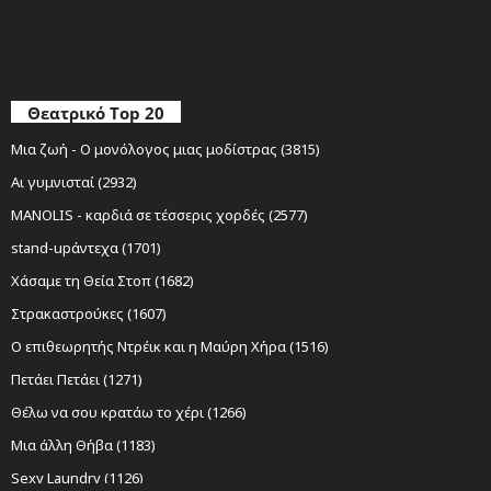
Θεατρικό Top 20
Μια ζωή - Ο μονόλογος μιας μοδίστρας (3815)
Αι γυμνισταί (2932)
MANOLIS - καρδιά σε τέσσερις χορδές (2577)
stand-upάντεχα (1701)
Χάσαμε τη Θεία Στοπ (1682)
Στρακαστρούκες (1607)
Ο επιθεωρητής Ντρέικ και η Μαύρη Χήρα (1516)
Πετάει Πετάει (1271)
Θέλω να σου κρατάω το χέρι (1266)
Μια άλλη Θήβα (1183)
Sexy Laundry (1126)