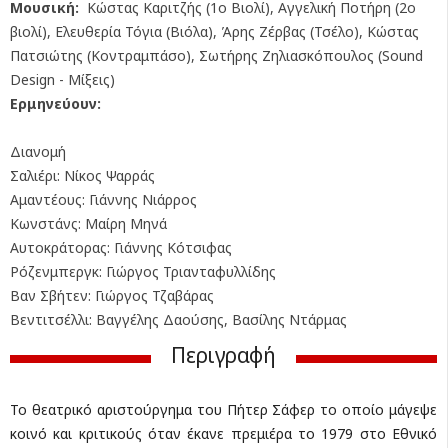
Μουσική:
Κώστας Καριτζής (1ο Βιολί), Αγγελική Ποτήρη (2ο
βιολί), Ελευθερία Τόγια (Βιόλα), Άρης Ζέρβας (Τσέλο), Κώστας
Πατσιώτης (Κοντραμπάσο), Σωτήρης Ζηλιασκόπουλος (Sound
Design - Μίξεις)
Ερμηνεύουν:
Διανομή
Σαλιέρι: Νίκος Ψαρράς
Αμαντέους: Γιάννης Νιάρρος
Κωνστάνς: Μαίρη Μηνά
Αυτοκράτορας: Γιάννης Κότσιφας
Ρόζενμπεργκ: Γιώργος Τριανταφυλλίδης
Βαν Σβήτεν: Γιώργος Τζαβάρας
Βεντιτσέλλι: Βαγγέλης Δαούσης, Βασίλης Ντάρμας
Περιγραφή
Το θεατρικό αριστούργημα του Πήτερ Σάφερ το οποίο μάγεψε
κοινό και κριτικούς όταν έκανε πρεμιέρα το 1979 στο Εθνικό