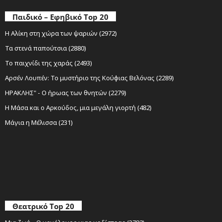
Παιδικό – Εφηβικό Top 20
Η Αλίκη στη χώρα των ψαριών (2972)
Τα στενά παπούτσια (2880)
Το παιχνίδι της χαράς (2493)
Αρσέν Λουπέν: Το μυστήριο της Κούφιας Βελόνας (2289)
ΗΡΑΚΛΗΣ" - Ο ήρωας των θνητών (2279)
Η Μάσα και ο Αρκούδος, μια μεγάλη γιορτή (482)
Μάγια η Μέλισσα (231)
Θεατρικό Top 20