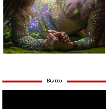
Previ
Next
ous
Βίντεο