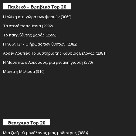
Παιδικό – Εφηβικό Top 20
Η Αλίκη στη χώρα των ψαριών (3069)
Τα στενά παπούτσια (2992)
Το παιχνίδι της χαράς (2599)
ΗΡΑΚΛΗΣ" - Ο ήρωας των θνητών (2382)
Αρσέν Λουπέν: Το μυστήριο της Κούφιας Βελόνας (2381)
Η Μάσα και ο Αρκούδος, μια μεγάλη γιορτή (570)
Μάγια η Μέλισσα (316)
Θεατρικό Top 20
Μια ζωή - Ο μονόλογος μιας μοδίστρας (3884)