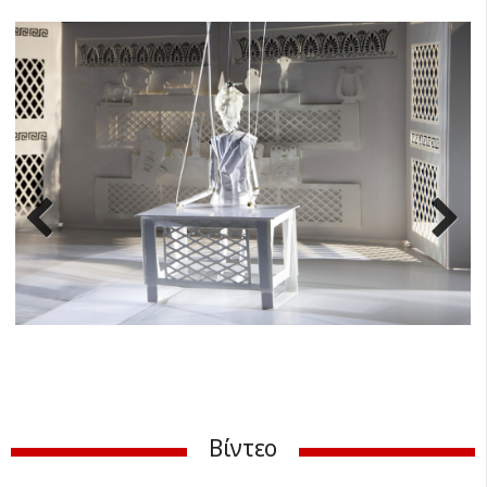
Previ
Next
ous
Βίντεο